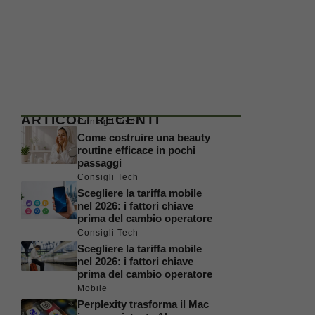
ARTICOLI RECENTI
Consigli Tech
Come costruire una beauty
routine efficace in pochi
passaggi
Consigli Tech
Scegliere la tariffa mobile
nel 2026: i fattori chiave
prima del cambio operatore
Consigli Tech
Scegliere la tariffa mobile
nel 2026: i fattori chiave
prima del cambio operatore
Mobile
Perplexity trasforma il Mac