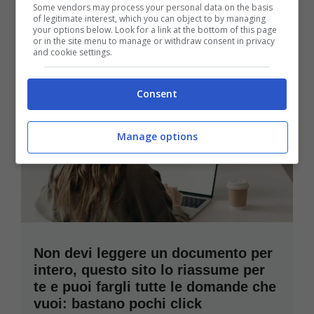
Some vendors may process your personal data on the basis
of legitimate interest, which you can object to by managing
your options below. Look for a link at the bottom of this page
or in the site menu to manage or withdraw consent in privacy
and cookie settings.
Consent
Manage options
Non devi leggere un documento per
intero, questo sito lo riassume per
te e puoi fargli tutte le domande che
vuoi: bastano pochi click