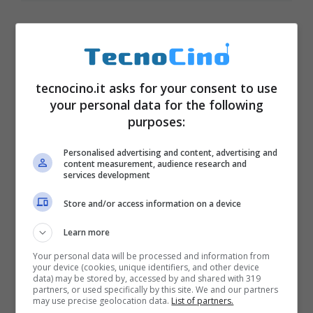
tecnocino.it asks for your consent to use
your personal data for the following
purposes:
Personalised advertising and content, advertising and
content measurement, audience research and
services development
Store and/or access information on a device
Learn more
Wi-Fi, cambia subito la password:
Your personal data will be processed and information from
così lo puoi fare in maniera
your device (cookies, unique identifiers, and other device
semplicissima
data) may be stored by, accessed by and shared with 319
partners, or used specifically by this site. We and our partners
Novembre 8, 2023
may use precise geolocation data.
List of partners.