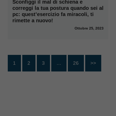
Sconfiggi il mal di schiena e
correggi la tua postura quando sei al
pc: quest’esercizio fa miracoli, ti
rimette a nuovo!
Ottobre 25, 2023
1
2
3
…
26
>>