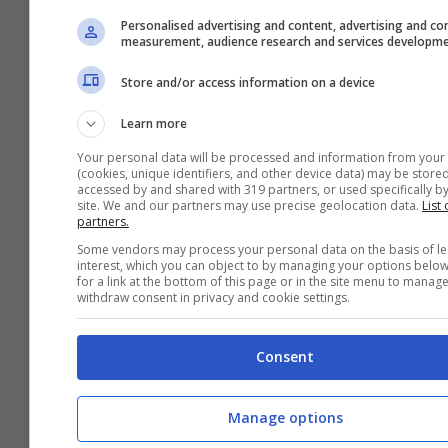
Settembre 30, 2023
Personalised advertising and content, advertising and co
measurement, audience research and services developm
Store and/or access information on a device
Learn more
Your personal data will be processed and information from your
(cookies, unique identifiers, and other device data) may be stored
accessed by and shared with 319 partners, or used specifically by
site. We and our partners may use precise geolocation data.
List 
partners.
Some vendors may process your personal data on the basis of le
interest, which you can object to by managing your options belo
for a link at the bottom of this page or in the site menu to manag
withdraw consent in privacy and cookie settings.
Consent
Le lampadine a led vivranno per
Manage options
molto tempo con il trucco