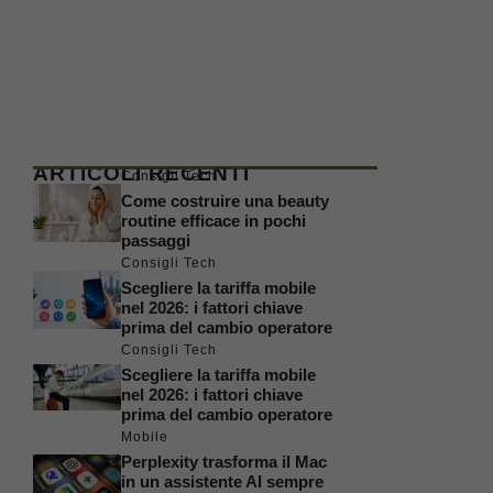
ARTICOLI RECENTI
Consigli Tech
Come costruire una beauty
routine efficace in pochi
passaggi
Consigli Tech
Scegliere la tariffa mobile
nel 2026: i fattori chiave
prima del cambio operatore
Consigli Tech
Scegliere la tariffa mobile
nel 2026: i fattori chiave
prima del cambio operatore
Mobile
Perplexity trasforma il Mac
in un assistente AI sempre