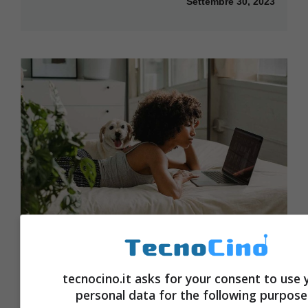
Settembre 30, 2023
Non solo One Piece: un altro iconico
tecnocino.it asks for your consent to use 
manga/anime si trasforma in live-
personal data for the following purpose
action, cresce l’attesa