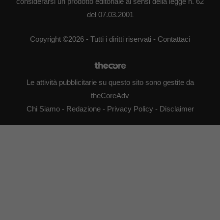
considerarsi un prodotto editoriale ai sensi della legge n. 62
del 07.03.2001
Copyright ©2026 - Tutti i diritti riservati -
Contattaci
Le attività pubblicitarie su questo sito sono gestite da
theCoreAdv
Chi Siamo
-
Redazione
-
Privacy Policy
-
Disclaimer