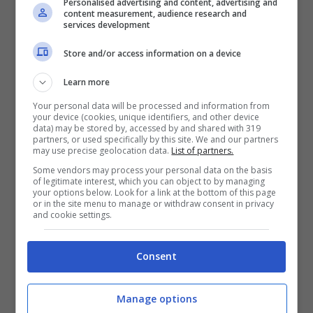
Personalised advertising and content, advertising and
esserci un mini segno nero da qualche parte
content measurement, audience research and
services development
su uno dei LED. Usando uno strumento
Store and/or access information on a device
affilato, non dovrebbe essere difficile
Learn more
eliminare la parte gialla e sostituirla con il
Your personal data will be processed and information from
foglio di alluminio. Si può fissare il foglio in
your device (cookies, unique identifiers, and other device
data) may be stored by, accessed by and shared with 319
posizione con un piccolo pezzo di nastro
partners, or used specifically by this site. We and our partners
may use precise geolocation data.
List of partners.
adesivo.
Some vendors may process your personal data on the basis
of legitimate interest, which you can object to by managing
your options below. Look for a link at the bottom of this page
or in the site menu to manage or withdraw consent in privacy
and cookie settings.
Consent
Manage options