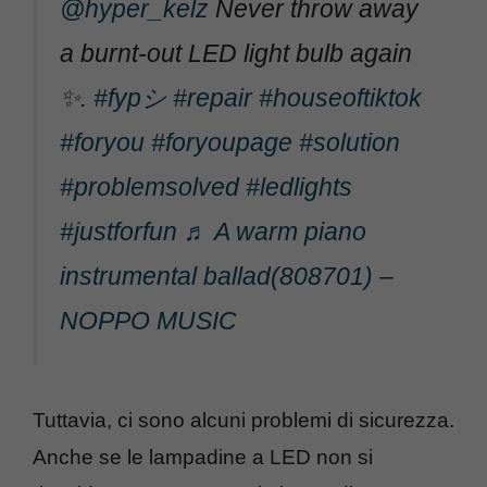
@hyper_kelz
Never throw away
a burnt-out LED light bulb again
✨️.
#fypシ
#repair
#houseoftiktok
#foryou
#foryoupage
#solution
#problemsolved
#ledlights
#justforfun
♬ A warm piano
instrumental ballad(808701) –
NOPPO MUSIC
Tuttavia, ci sono alcuni problemi di sicurezza.
Anche se le lampadine a LED non si