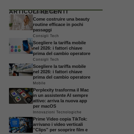
ARTICOLI RECENTI
Consigli Tech
Come costruire una beauty
routine efficace in pochi
passaggi
Consigli Tech
Scegliere la tariffa mobile
nel 2026: i fattori chiave
prima del cambio operatore
Consigli Tech
Scegliere la tariffa mobile
nel 2026: i fattori chiave
prima del cambio operatore
Mobile
Perplexity trasforma il Mac
in un assistente AI sempre
attivo: arriva la nuova app
per macOS
Innovazioni Tecnologiche
Prime Video copia TikTok:
arrivano i video verticali
“Clips” per scoprire film e