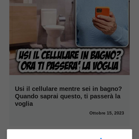
Usi il cellulare mentre sei in bagno?
Quando saprai questo, ti passerà la
voglia
Ottobre 15, 2023