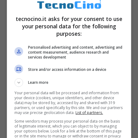
tecnocino.it asks for your consent to use
your personal data for the following
purposes:
Personalised advertising and content, advertising and
content measurement, audience research and
services development
Store and/or access information on a device
Learn more
In questa scuola elementare
Your personal data will be processed and information from
your device (cookies, unique identifiers, and other device
insegnano Debito: si studiano
data) may be stored by, accessed by and shared with 319
prestiti, tasse e come risparmiare
partners, or used specifically by this site. We and our partners
may use precise geolocation data.
List of partners.
Ottobre 13, 2023
Some vendors may process your personal data on the basis
of legitimate interest, which you can object to by managing
your options below. Look for a link at the bottom of this page
or in the site menu to manage or withdraw consent in privacy