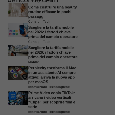
ARTICOLI RECENTI
Consigli Tech
Come costruire una beauty
routine efficace in pochi
passaggi
Consigli Tech
Scegliere la tariffa mobile
nel 2026: i fattori chiave
prima del cambio operatore
Consigli Tech
Scegliere la tariffa mobile
nel 2026: i fattori chiave
prima del cambio operatore
Mobile
Perplexity trasforma il Mac
in un assistente AI sempre
attivo: arriva la nuova app
per macOS
Innovazioni Tecnologiche
Prime Video copia TikTok:
arrivano i video verticali
“Clips” per scoprire film e
serie
Innovazioni Tecnologiche