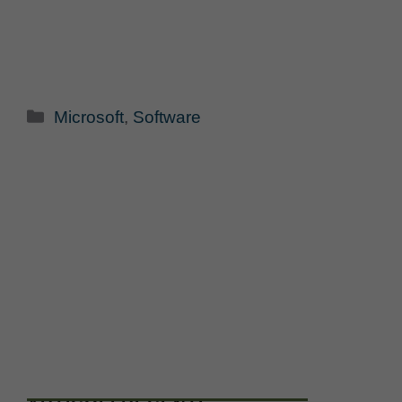
Categorie
Microsoft
,
Software