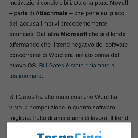
motivazioni condivisibili. Da una parte
Novell
– parte di
Attachmate
– che pone sul piatto
dell’accusa i motivi precedentemente
enunciati. Dall’altra
Microsoft
che si difende
affermando che il trend negativo del software
concorrente di Word era iniziato prima del
nuovo
OS
.
Bill Gates è stato chiamato a
testimoniare
.
Bill Gates ha affermato così che Word ha
vinto la competizione in quanto software
migliore, frutto di anni e anni di lavoro. Il trend
di transizione (delle preferenze degli utenti)