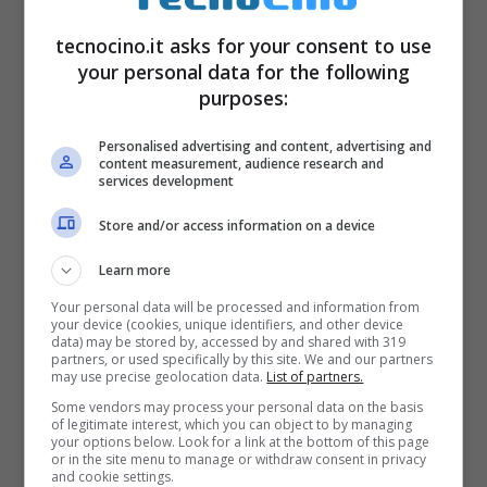
sarebbe però iniziato prima come certificato
da Stan Liebowitz dell’Università del Texas:
tecnocino.it asks for your consent to use
your personal data for the following
dal 1990 per la precisione. Mentre
Windows
purposes:
3.0
non si vide prima dl 1994.
Personalised advertising and content, advertising and
content measurement, audience research and
services development
Dieci anni dopo, nel 2004, la causa intentata
con le accuse di concorrenza sleale visto
Store and/or access information on a device
che senza accesso pieno alle
API
la nuova
Learn more
versione di WordPerfect uscì nel 1996,
Your personal data will be processed and information from
your device (cookies, unique identifiers, and other device
quando ormai Word si era imposto come
data) may be stored by, accessed by and shared with 319
partners, or used specifically by this site. We and our partners
principe del mercato. La perdita è stata
may use precise geolocation data.
List of partners.
valutata nell’ordine di
Some vendors may process your personal data on the basis
1.2 miliardi di dollari
. La
of legitimate interest, which you can object to by managing
your options below. Look for a link at the bottom of this page
palla passa ai giudici.
or in the site menu to manage or withdraw consent in privacy
and cookie settings.