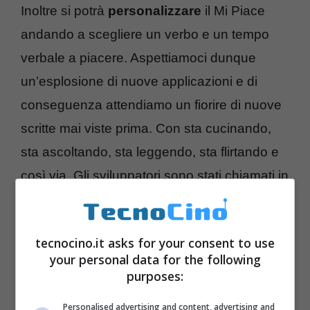
Inoltre si potrà
personalizzare
il Mi Piace
andando a scegliere un verbo e un tempo
verbale a piacere. Aspettiamoci dunque
un’esplosione di nuove applicazioni e di
conseguenza attendiamo un fiorire di nuove
scritte mai viste prima. Con sta cucinando,
sta ascoltando, sta leggendo, sta flirtando e
così via. Gli sviluppatori sono stati chiamati in
causa e sollecitati a darsi da fare,
così da
catturare ancora più ore
sul
social network
.
tecnocino.it asks for your consent to use
your personal data for the following
Intanto cambia anche in modo quasi
purposes:
impercettibile la grafica sul portale, con la
Personalised advertising and content, advertising and