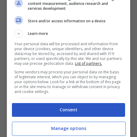
zona prettamente istantanea sulla barra di
content measurement, audience research and
services development
destra dello schermo. Il cosiddetto
Ticker
Store and/or access information on a device
permette di chattare e di visualizzare in ogni
momento e in ogni pagina tutti gli elementi
Learn more
appena generati o condivisi dagli amici e
Your personal data will be processed and information from
your device (cookies, unique identifiers, and other device
data) may be stored by, accessed by and shared with 319
contatti. Tutte mosse per preparare il tappeto
partners, or used specifically by this site. We and our partners
may use precise geolocation data.
List of partners.
rosso all’ingresso societario in
Borsa
, uno
Some vendors may process your personal data on the basis
dei più attesi dell’ultimo decennio, con una
of legitimate interest, which you can object to by managing
your options below. Look for a link at the bottom of this page
valutazione che si aggira intorno ai
100
or in the site menu to manage or withdraw consent in privacy
and cookie settings.
miliardi di dollari
.
Consent
Manage options