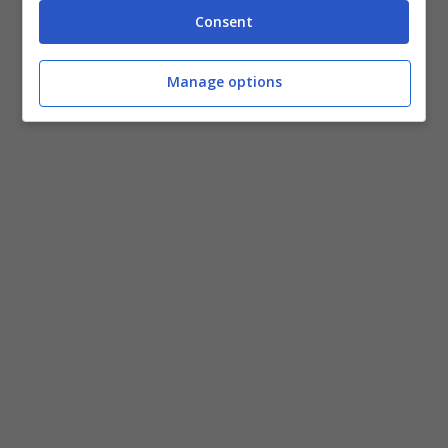
per iPad? Un’altra proposta simile è
quella
Consent
recentemente svelata da Belkin, eccola
.
Manage options