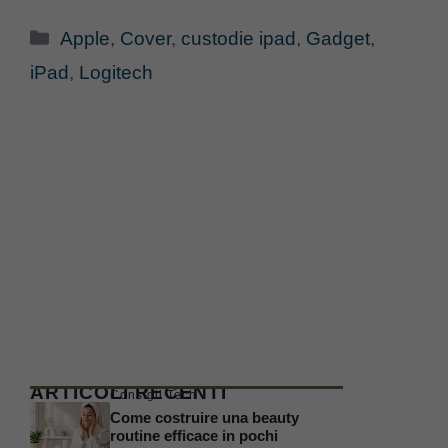
Categorie
Apple
,
Cover
,
custodie ipad
,
Gadget
,
iPad
,
Logitech
ARTICOLI RECENTI
Consigli Tech
Come costruire una beauty
routine efficace in pochi