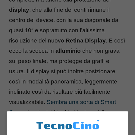
display
, che alla fine dei conti rimane il
centro del device, con la sua diagonale da
quasi 10″ e soprattutto con l’altissima
risoluzione del nuovo
Retina Display
. E così
ecco la scocca in
alluminio
che non grava
sul peso finale, ma protegge da graffi e
usura. Il display si può inoltre posizionare
così in modalità panoramica, leggermente
inclinato così da risultare più facilmente
visualizzabile.
Sembra una sorta di Smart
Cover
, Logitech Ultrathin Keyboard Cover,
tanto è sottile.