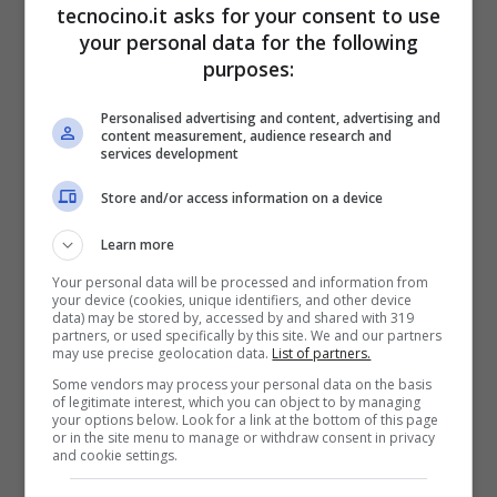
tecnocino.it asks for your consent to use
E proprio come l’accessorio ufficiale
your personal data for the following
progettato dalla stessa Apple, anche
purposes:
Logitech Ultrathin Keyboard Cover utilizza il
Personalised advertising and content, advertising and
content measurement, audience research and
sistema di aggancio in corrispondenza dei
services development
magneti, in prossimità delle clip, per attivare
Store and/or access information on a device
automaticamente la
cover
del tablet grazie
Learn more
alla funzione On/Off oppure metterlo in
Your personal data will be processed and information from
standby quando lo si chiude. La batteria
your device (cookies, unique identifiers, and other device
data) may be stored by, accessed by and shared with 319
sembra durerà 6 mesi con un uso giornaliero
partners, or used specifically by this site. We and our partners
may use precise geolocation data.
List of partners.
di 2 ore, non male. Il
prezzo
di Logitech
Some vendors may process your personal data on the basis
of legitimate interest, which you can object to by managing
Ultrathin Keyboard Cover per iPad di terza
your options below. Look for a link at the bottom of this page
or in the site menu to manage or withdraw consent in privacy
generazione e di seconda è di 99.99 euro. E
and cookie settings.
voi, siete a favore o contro la tastiera fisica