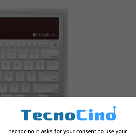
 pulsante e automaticamente si effettuerà lo
tecnocino.it asks for your consent to use your
l’
iPad
. Come tutte le tastiere esterne abbassa i