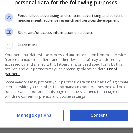
personal data for the following purposes:
sa Logitech afferma che a piena carica può
Personalised advertising and content, advertising and content
 al giorno. Ideale, quindi, sia per il tempo libero
measurement, audience research and services development
tantemente la carica persa durante il
Store and/or access information on a device
tanto la luce della nostra stella ma anche quella
Learn more
 male.
Your personal data will be processed and information from your device
(cookies, unique identifiers, and other device data) may be stored by,
accessed by and shared with 319 partners, or used specifically by this
fferenza della versione standard utilizzabile ad
site. We and our partners may use precise geolocation data.
List of
partners.
ivo
Windows
, migliora in diversi aspetti. Il design,
Some vendors may process your personal data on the basis of legitimate
interest, which you can object to by managing your options below. Look
essori ufficiali Apple e stesso dicasi per il layout
for a link at the bottom of this page or in the site menu to manage or
withdraw consent in privacy and cookie settings.
Home che fa appunto le veci del
tasto Home
di
s Solar Keyboard K760 è di 80 dollari (circa 65
Manage options
Consent
ssate dal debutto in commercio nelle prossime