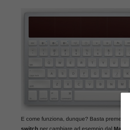
E come funziona, dunque? Basta premere un
switch
per cambiare ad esempio dal
Mac
al