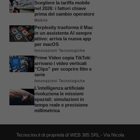
Scegliere la tariffa mobile
nel 2026: i fattori chiave
prima del cambio operatore
Mobile
Perplexity trasforma il Mac
in un assistente AI sempre
attivo: arriva la nuova app
per macOS
Innovazioni Tecnologiche
Prime Video copia TikTok:
arrivano i video verticali
“Clips” per scoprire film e
serie
Innovazioni Tecnologiche
L’intelligenza artificiale
rivoluziona le missioni
spaziali: simulazioni in
tempo reale e precisione
millimetrica
Tecnocino.it di proprietà di WEB 365 SRL - Via Nicola