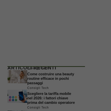
ARTICOLI RECENTI
Consigli Tech
Come costruire una beauty
routine efficace in pochi
passaggi
Consigli Tech
Scegliere la tariffa mobile
nel 2026: i fattori chiave
prima del cambio operatore
Consigli Tech