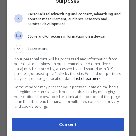
purposes:
Intanto, a proposito di Android, si aggiorna il
Personalised advertising and content, advertising and
content measurement, audience research and
mercato di contenuti e applicazioni del
services development
Google Play
che migliora e passa alla
Store and/or access information on a device
versione
3.7.15
dopo essere stato
Learn more
aggiornato prima alla 3.7.11 e poi alla 3.7.13,
Your personal data will be processed and information from
your device (cookies, unique identifiers, and other device
in tempi brevissimi. Per ora l’
upgrade
data) may be stored by, accessed by and shared with 319
partners, or used specifically by this site. We and our partners
riguarderà il territorio americano (soprattutto
may use precise geolocation data.
List of partners.
con l’operatore Sprint) per poi diffondersi
Some vendors may process your personal data on the basis
of legitimate interest, which you can object to by managing
anche nel resto del mondo. E’ possibile già
your options below. Look for a link at the bottom of this page
or in the site menu to manage or withdraw consent in privacy
scaricarlo tramite file
APK
per averlo in
and cookie settings.
anteprima, ma conviene aspettare la
Consent
disponibilità ufficiale.