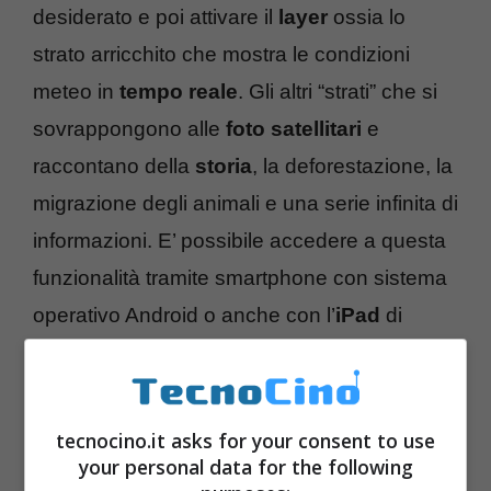
desiderato e poi attivare il
layer
ossia lo
strato arricchito che mostra le condizioni
meteo in
tempo reale
. Gli altri “strati” che si
sovrappongono alle
foto satellitari
e
raccontano della
storia
, la deforestazione, la
migrazione degli animali e una serie infinita di
informazioni. E’ possibile accedere a questa
funzionalità tramite smartphone con sistema
operativo Android o anche con l’
iPad
di
Apple. In
real time
appariranno nuvole,
pioggia, neve e sole, per ora è disponibile in
Europa Ovest
e nel
Nord America
, presto
tecnocino.it asks for your consent to use
sarà espanso.
your personal data for the following