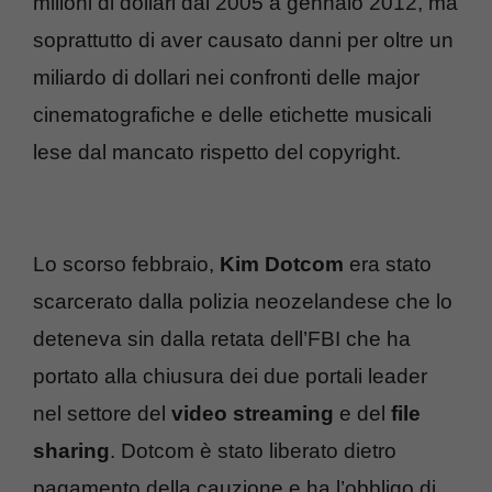
milioni di dollari dal 2005 a gennaio 2012, ma
soprattutto di aver causato danni per oltre un
miliardo di dollari nei confronti delle major
cinematografiche e delle etichette musicali
lese dal mancato rispetto del copyright.
Lo scorso febbraio,
Kim Dotcom
era stato
scarcerato dalla polizia neozelandese che lo
deteneva sin dalla retata dell’FBI che ha
portato alla chiusura dei due portali leader
nel settore del
video streaming
e del
file
sharing
. Dotcom è stato liberato dietro
pagamento della cauzione e ha l’obbligo di