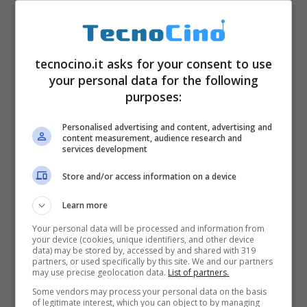
coinvolgendo tutti i servizi simili a quelli
fondati da
Dotcom
.
tecnocino.it asks for your consent to use
your personal data for the following
Megavideo era il sito che conteneva migliaia
purposes:
e migliaia di film e filmati protetti dal
Personalised advertising and content, advertising and
copyright
, che erano liberamente
content measurement, audience research and
services development
visualizzabili da qualsiasi computer
Store and/or access information on a device
connesso al web.
Megaupload
era invece il
regno del file sharing, per scaricare e
Learn more
condividere file altrettanto illegali come
Your personal data will be processed and information from
your device (cookies, unique identifiers, and other device
canzoni, album, film e quant’altro. Poi era
data) may be stored by, accessed by and shared with 319
partners, or used specifically by this site. We and our partners
presente anche
Megaporn
dedicato ai
may use precise geolocation data.
List of partners.
Some vendors may process your personal data on the basis
contenuti a luci rosse. Ebbene, tutti questi
of legitimate interest, which you can object to by managing