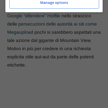
Manage options
questa situazione? Di certo dopo
aver visto
Google “difendere” Hotfile
nello strascico
delle
persecuzioni delle autorità ai siti come
Megaupload
pochi si sarebbero aspettati una
tale azione dal gigante di Mountain View.
Motivo in più per credere in una richiesta
esplicita stile aut-aut da parte delle potenti
etichette.