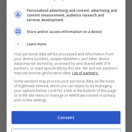
determinata canzone
et voilà
il gioco è fatto.
Ma se questa procedura è perfettamente
Personalised advertising and content, advertising and
content measurement, audience research and
services development
legale – a maggior ragione visto che i video
ufficiali sono accompagnati da pubblicità che
Store and/or access information on a device
“ripagano” gli artisti e le etichette stesse –
Learn more
non si può affermare lo stesso per i
Your personal data will be processed and information from
your device (cookies, unique identifiers, and other device
download
effettuati da siti come ad esempio
data) may be stored by, accessed by and shared with 319
partners, or used specifically by this site. We and our partners
YouTube-MP3.org.
may use precise geolocation data.
List of partners.
Some vendors may process your personal data on the basis
of legitimate interest, which you can object to by managing
E’ stato stimato che siano circa 200 milioni gli
your options below. Look for a link at the bottom of this page
or in the site menu to manage or withdraw consent in privacy
and cookie settings.
utenti che scaricano musica da Youtube,
accettando anche di ottenere file che non
Consent
saranno ovviamente della stessa qualità di
un file copiato da
CD
. Come si risolverà