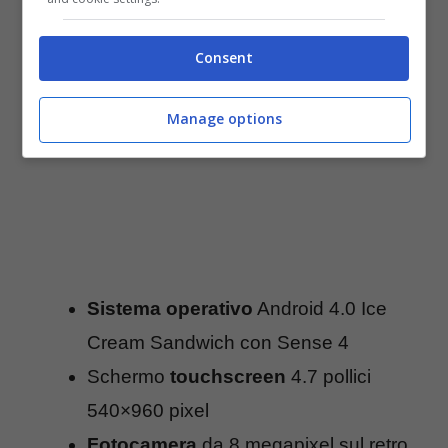
Consent
Manage options
Sistema operativo
Android 4.0 Ice
Cream Sandwich con Sense 4
Schermo
touchscreen
4.7 pollici
540×960 pixel
Fotocamera
da 8 megapixel sul retro