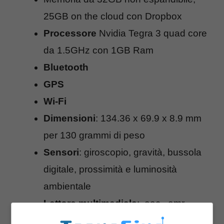
25GB on the cloud con Dropbox
Processore
Nvidia Tegra 3 quad core
da 1.5GHz con 1GB Ram
Bluetooth
GPS
Wi-Fi
Dimensioni
: 134.36 x 69.9 x 8.9 mm
per 130 grammi di peso
Sensori
: giroscopio, gravità, bussola
digitale, prossimità e luminosità
ambientale
Lettore multimediale
: .aac, .amr,
.ogg, .m4a, .mid, .mp3, .wav, .wma