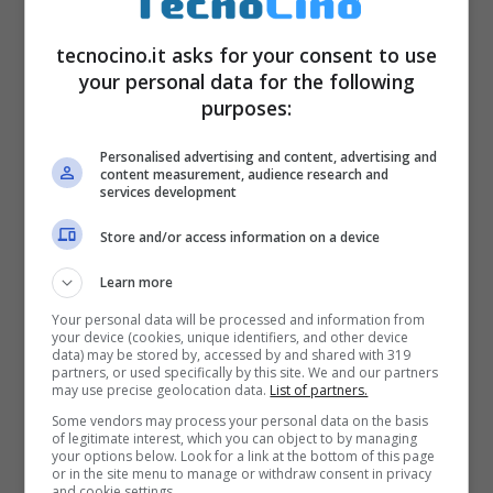
(Windows Media Audio 9) e video 3gp,
tecnocino.it asks for your consent to use
.3g2, .mp4, .wmv (Windows Media
your personal data for the following
Video 9), .avi (MP4 ASP e MP3)
purposes:
Batteria
1800mAh
Personalised advertising and content, advertising and
content measurement, audience research and
services development
Store and/or access information on a device
HTC One S
si troverà a un costo di 599 euro,
Learn more
prende la stessa base di HTC One X con
Your personal data will be processed and information from
qualche piccolo downgrade come ad
your device (cookies, unique identifiers, and other device
data) may be stored by, accessed by and shared with 319
esempio il processore che è dual core, lo
partners, or used specifically by this site. We and our partners
may use precise geolocation data.
List of partners.
schermo che è da 540×960 pixel. Ecco lo
Some vendors may process your personal data on the basis
specchietto che ne riassume le
of legitimate interest, which you can object to by managing
your options below. Look for a link at the bottom of this page
caratteristiche tecniche
:
or in the site menu to manage or withdraw consent in privacy
and cookie settings.