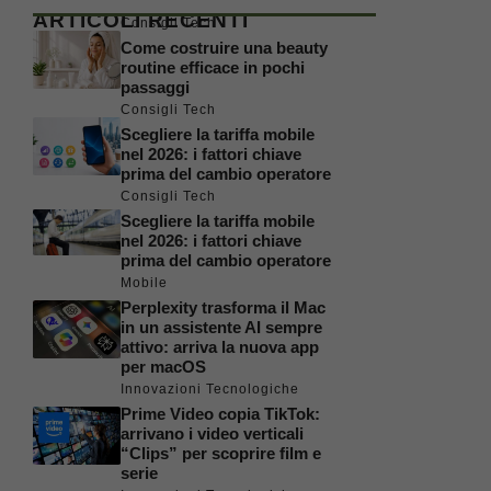
ARTICOLI RECENTI
Consigli Tech
Come costruire una beauty
routine efficace in pochi
passaggi
Consigli Tech
Scegliere la tariffa mobile
nel 2026: i fattori chiave
prima del cambio operatore
Consigli Tech
Scegliere la tariffa mobile
nel 2026: i fattori chiave
prima del cambio operatore
Mobile
Perplexity trasforma il Mac
in un assistente AI sempre
attivo: arriva la nuova app
per macOS
Innovazioni Tecnologiche
Prime Video copia TikTok:
arrivano i video verticali
“Clips” per scoprire film e
serie