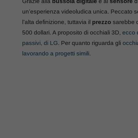
Grazie alla
bussola digitale
e al
sensore
di
un’esperienza videoludica unica. Peccato 
l’alta definizione, tuttavia il
prezzo
sarebbe di
500 dollari. A proposito di occhiali 3D,
ecco q
passivi, di LG
. Per quanto riguarda gli
occhi
lavorando a progetti simili
.