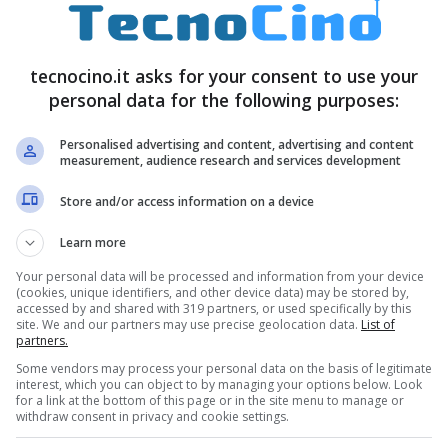
tecnocino.it asks for your consent to use your
personal data for the following purposes:
Personalised advertising and content, advertising and content
measurement, audience research and services development
o di
occhiali tecnologici
: vi abbiamo già parlato
Store and/or access information on a device
in sovraimpressione a-la-Star Trek
, ma i prodotti
Learn more
no invaso le sale cinematografiche, ma anche i
Your personal data will be processed and information from your device
(cookies, unique identifiers, and other device data) may be stored by,
one più personale e priva possibile, è infatti
accessed by and shared with 319 partners, or used specifically by this
site. We and our partners may use precise geolocation data.
List of
1200VR
che include anche lo schermo stesso.
partners.
Some vendors may process your personal data on the basis of legitimate
ale da
75 pollici
di diagonale, come percepito da
interest, which you can object to by managing your options below. Look
for a link at the bottom of this page or in the site menu to manage or
somma) raggiungendo la risoluzione di
720p
. Si
withdraw consent in privacy and cookie settings.
nsole
come Xbox 360 o PS3, a PC o lettori