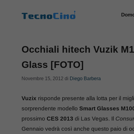
Vai
al
Domo
contenuto
Occhiali hitech Vuzik M1
Glass [FOTO]
Novembre 15, 2012
di
Diego Barbera
Vuzix
risponde presente alla lotta per il migl
sorprendente modello
Smart Glasses M10
prossimo
CES 2013
di Las Vegas. Il
Consum
Gennaio vedrà così anche questo paio di occ