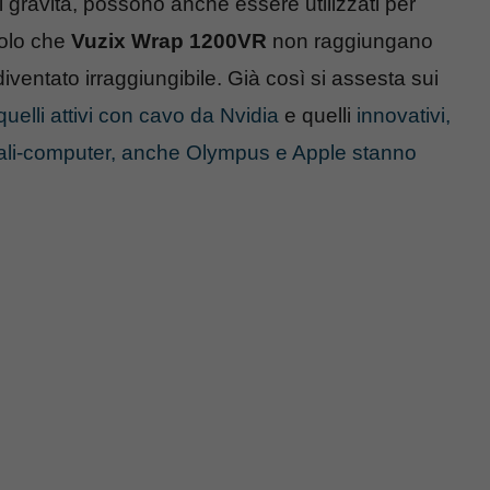
 gravità, possono anche essere utilizzati per
solo che
Vuzix Wrap 1200VR
non raggiungano
ventato irraggiungibile. Già così si assesta sui
uelli attivi con cavo da Nvidia
e quelli
innovativi,
ali-computer, anche Olympus e Apple stanno