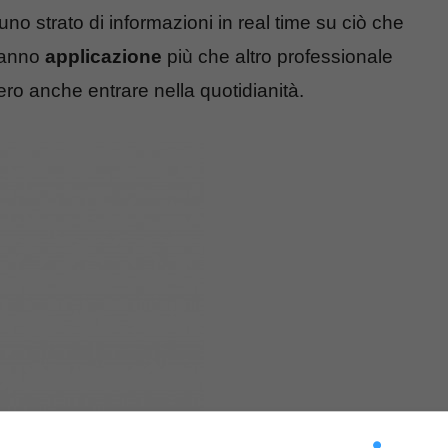
no strato di informazioni in real time su ciò che
ranno
applicazione
più che altro professionale
ero anche entrare nella quotidianità.