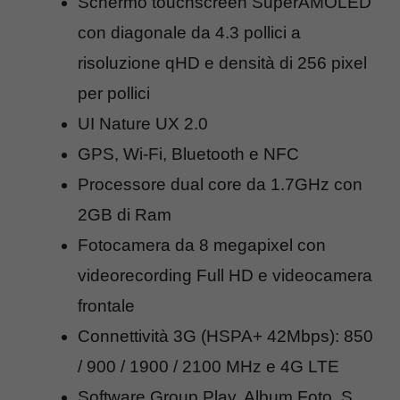
Schermo touchscreen SuperAMOLED
con diagonale da 4.3 pollici a
risoluzione qHD e densità di 256 pixel
per pollici
UI Nature UX 2.0
GPS, Wi-Fi, Bluetooth e NFC
Processore dual core da 1.7GHz con
2GB di Ram
Fotocamera da 8 megapixel con
videorecording Full HD e videocamera
frontale
Connettività 3G (HSPA+ 42Mbps): 850
/ 900 / 1900 / 2100 MHz e 4G LTE
Software Group Play, Album Foto, S