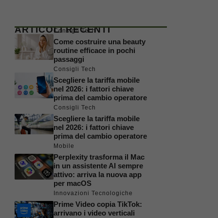
ARTICOLI RECENTI
Consigli Tech
Come costruire una beauty
routine efficace in pochi
passaggi
Consigli Tech
Scegliere la tariffa mobile
nel 2026: i fattori chiave
prima del cambio operatore
Consigli Tech
Scegliere la tariffa mobile
nel 2026: i fattori chiave
prima del cambio operatore
Mobile
Perplexity trasforma il Mac
in un assistente AI sempre
attivo: arriva la nuova app
per macOS
Innovazioni Tecnologiche
Prime Video copia TikTok:
arrivano i video verticali