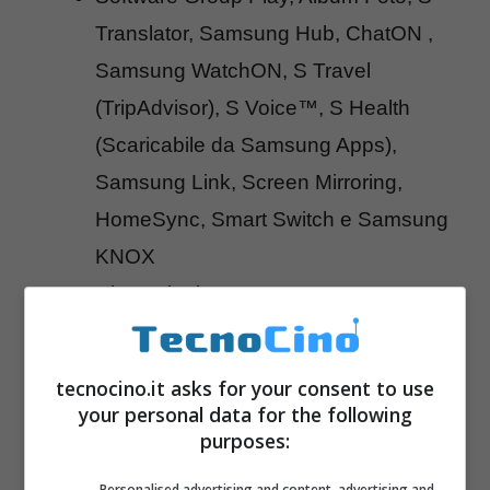
Translator, Samsung Hub, ChatON ,
Samsung WatchON, S Travel
(TripAdvisor), S Voice™, S Health
(Scaricabile da Samsung Apps),
Samsung Link, Screen Mirroring,
HomeSync, Smart Switch e Samsung
KNOX
Dimensioni 124.6 x 61.3 x 8.94mm,
peso di 107g
Batteria da 1,900mAh
tecnocino.it asks for your consent to use
your personal data for the following
purposes:
Personalised advertising and content, advertising and