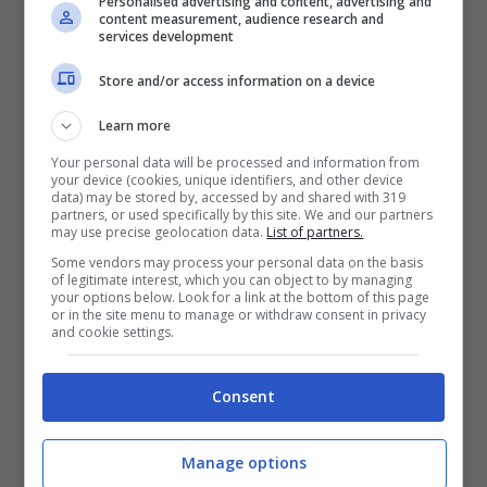
Personalised advertising and content, advertising and
content measurement, audience research and
services development
WiFi / 3G
Store and/or access information on a device
Processore 1.5 GHz Dual Core con
Learn more
1.5GB RAM
Your personal data will be processed and information from
Display 8” WXGA TFT (1280 x 800,
your device (cookies, unique identifiers, and other device
data) may be stored by, accessed by and shared with 319
189PPI)
partners, or used specifically by this site. We and our partners
may use precise geolocation data.
List of partners.
Android Jelly Bean (4.2)
Some vendors may process your personal data on the basis
Fotocamere da 5 e 1.3 megapixel
of legitimate interest, which you can object to by managing
your options below. Look for a link at the bottom of this page
WiFi a/b/g/n (2.4/5GhZ), Bluetooth®
or in the site menu to manage or withdraw consent in privacy
and cookie settings.
4.0
Memoria da 16GB + slot MicroSD (fino
Consent
a 64GB)
Dimensioni 209.8 x 123.8 x 7.2 mm ;
Manage options