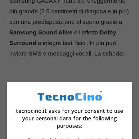
Samsung GALAXY Tab3 8.0 è leggermente
più grande (2.5 centimetri di diagonale in più)
con una predisposizione al suono grazie a
Samsung Sound Alive
e l’effetto
Dolby
Surround
e integra tasti fisici. In più può
inviare SMS e messaggi vocali. La scheda:
tecnocino.it asks for your consent to use
your personal data for the following
purposes: