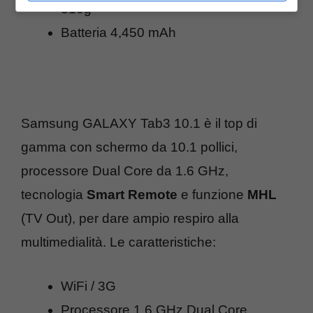
310g
Batteria 4,450 mAh
Samsung GALAXY Tab3 10.1 è il top di
gamma con schermo da 10.1 pollici,
processore Dual Core da 1.6 GHz,
tecnologia
Smart Remote
e funzione
MHL
(TV Out), per dare ampio respiro alla
multimedialità. Le caratteristiche:
WiFi / 3G
Processore 1.6 GHz Dual Core