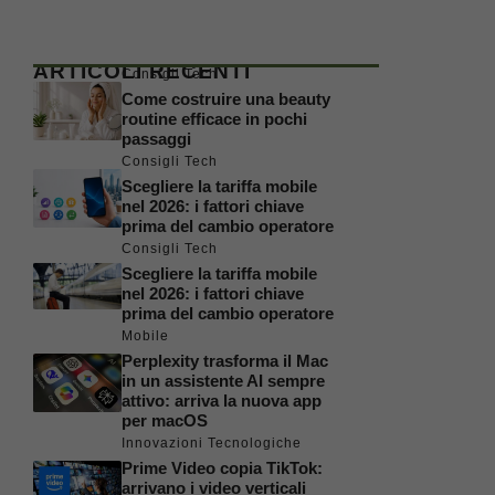
ARTICOLI RECENTI
Consigli Tech
Come costruire una beauty
routine efficace in pochi
passaggi
Consigli Tech
Scegliere la tariffa mobile
nel 2026: i fattori chiave
prima del cambio operatore
Consigli Tech
Scegliere la tariffa mobile
nel 2026: i fattori chiave
prima del cambio operatore
Mobile
Perplexity trasforma il Mac
in un assistente AI sempre
attivo: arriva la nuova app
per macOS
Innovazioni Tecnologiche
Prime Video copia TikTok:
arrivano i video verticali