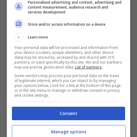
Personalised advertising and content, advertising and
content measurement, audience research and
services development
Store and/or access information on a device
Learn more
Your personal data will be processed and information from
your device (cookies, unique identifiers, and other device
data) may be stored by, accessed by and shared with 319
partners, or used specifically by this site. We and our partners
Emblematico e esilarante, anche se a
may use precise geolocation data.
List of partners.
discolpa dei malcapitati possiamo addurre
Some vendors may process your personal data on the basis
of legitimate interest, which you can object to by managing
una certa confusione e agitazione per essere
your options below. Look for a link at the bottom of this page
or in the site menu to manage or withdraw consent in privacy
sotto l’occhio della telecamera. Di certo con i
and cookie settings.
due
smartphone
in mano ci si sarebbe
Consent
potuto aspettare almeno un dubbio
quantomeno sulle dimensioni che sono
Manage options
chiaramente differenti. D’altra parte l’altezza