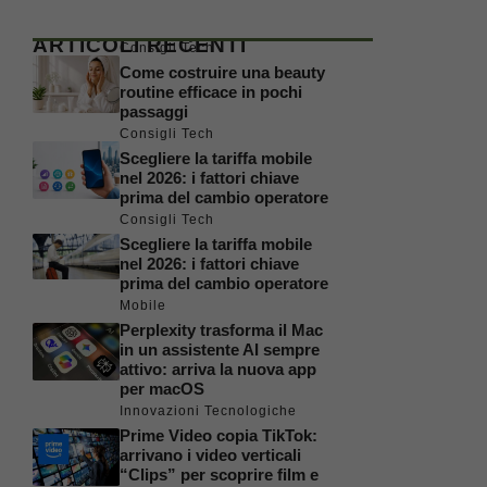
ARTICOLI RECENTI
Consigli Tech
Come costruire una beauty
routine efficace in pochi
passaggi
Consigli Tech
Scegliere la tariffa mobile
nel 2026: i fattori chiave
prima del cambio operatore
Consigli Tech
Scegliere la tariffa mobile
nel 2026: i fattori chiave
prima del cambio operatore
Mobile
Perplexity trasforma il Mac
in un assistente AI sempre
attivo: arriva la nuova app
per macOS
Innovazioni Tecnologiche
Prime Video copia TikTok:
arrivano i video verticali
“Clips” per scoprire film e