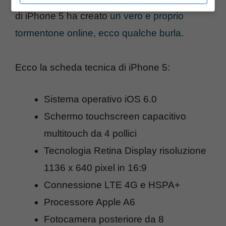
di iPhone 5 ha creato
un vero e proprio
tormentone online, ecco qualche burla
.
Ecco la scheda tecnica di iPhone 5:
Sistema operativo iOS 6.0
Schermo touchscreen capacitivo
multitouch da 4 pollici
Tecnologia Retina Display risoluzione
1136 x 640 pixel in 16:9
Connessione LTE 4G e HSPA+
Processore Apple A6
Fotocamera posteriore da 8