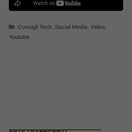
Categorie
Consigli Tech
,
Social Media
,
Video
,
Youtube
ARTICOLI RECENTI