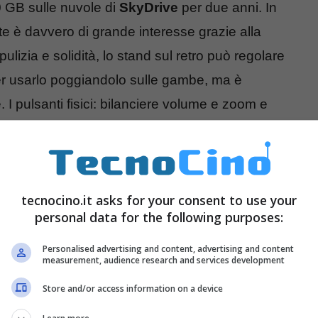
0 GB sulle nuvole di
SkyDrive
per due anni. In
te è davvero di grande interesse grazie alla
ulizia e solidità, lo stand sul retro può regolare
 per usarlo poggiandolo sulle gambe, ma è
I pulsanti fisici: bilanciere volume e zoom e
e: slot microSD, jack cuffie, uscita microHDMI,
altoparlanti sui lati.
a e caratteristiche tecniche
tecnocino.it asks for your consent to use your
personal data for the following purposes:
Personalised advertising and content, advertising and content
measurement, audience research and services development
Store and/or access information on a device