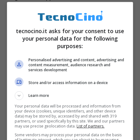
dovuto ad esempio a una corsa o al salire le
scale. Se tutti i dati giusti combaceranno con
le richieste, allora sarà il momento, il
display
tecnocino.it asks for your consent to use
your personal data for the following
dello smartphone si colorerà di rosa et voilà il
purposes:
gioco sarà fatto. Buon per lui che potrà
Personalised advertising and content, advertising and
assistere allo spettacolo.
content measurement, audience research and
services development
Store and/or access information on a device
Learn more
Your personal data will be processed and information from
your device (cookies, unique identifiers, and other device
data) may be stored by, accessed by and shared with 319
partners, or used specifically by this site. We and our partners
may use precise geolocation data.
List of partners.
Some vendors may process your personal data on the basis
of legitimate interest, which you can object to by managing