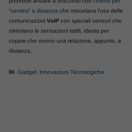
potrebbe andare a braccetto con l’
intimo per
“sentirsi” a distanza
che miscelava l’uso delle
comunicazioni
VoIP
con speciali sensori che
stimolano le sensazioni tattili, ideata per
coppie che vivono una relazione, appunto, a
distanza.
Categorie
Gadget
,
Innovazioni Tecnologiche