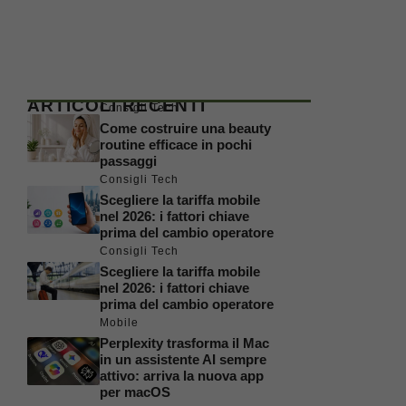
ARTICOLI RECENTI
Consigli Tech
Come costruire una beauty
routine efficace in pochi
passaggi
Consigli Tech
Scegliere la tariffa mobile
nel 2026: i fattori chiave
prima del cambio operatore
Consigli Tech
Scegliere la tariffa mobile
nel 2026: i fattori chiave
prima del cambio operatore
Mobile
Perplexity trasforma il Mac
in un assistente AI sempre
attivo: arriva la nuova app
per macOS