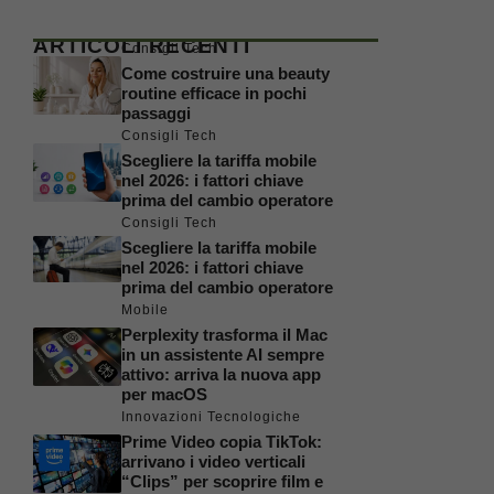
ARTICOLI RECENTI
Consigli Tech
Come costruire una beauty
routine efficace in pochi
passaggi
Consigli Tech
Scegliere la tariffa mobile
nel 2026: i fattori chiave
prima del cambio operatore
Consigli Tech
Scegliere la tariffa mobile
nel 2026: i fattori chiave
prima del cambio operatore
Mobile
Perplexity trasforma il Mac
in un assistente AI sempre
attivo: arriva la nuova app
per macOS
Innovazioni Tecnologiche
Prime Video copia TikTok:
arrivano i video verticali
“Clips” per scoprire film e