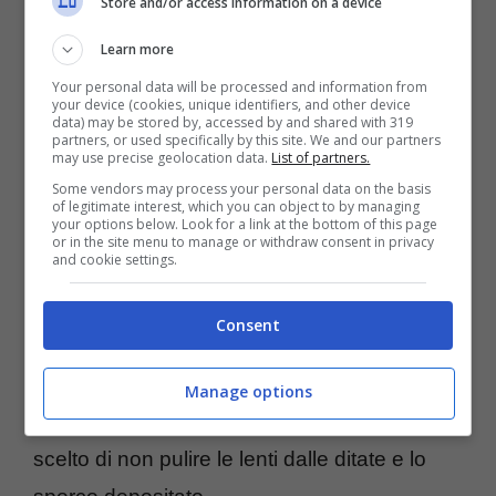
Store and/or access information on a device
Dillon Tucker (anche attori) e diretto e ripreso
da Ricky Fosheim, si è utilizzato un
Learn more
adattatore per lenti Turtle Back così da poter
Your personal data will be processed and information from
your device (cookies, unique identifiers, and other device
montare una lente
Nikon Cinema Prime
.
data) may be stored by, accessed by and shared with 319
partners, or used specifically by this site. We and our partners
Ovviamente è tutto qui il segreto: è stato
may use precise geolocation data.
List of partners.
Some vendors may process your personal data on the basis
possibile utilizzare la giusta regolazione di
of legitimate interest, which you can object to by managing
your options below. Look for a link at the bottom of this page
tutte le impostazioni e parametri in modo più
or in the site menu to manage or withdraw consent in privacy
and cookie settings.
profondo e completo rispetto alle mere lenti
del melafonino. Lo si è fatto attraverso
Consent
un’applicazione come
Filmic Pro
.
Curiosamente, per rendere la fotografia più
Manage options
“sporca” e dunque più adatta alle scene si è
scelto di non pulire le lenti dalle ditate e lo