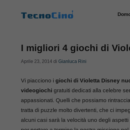
Vai
al
Domo
contenuto
I migliori 4 giochi di Vi
Aprile 23, 2014
di
Gianluca Rini
Vi piacciono i
giochi di Violetta
Disney
nu
videogiochi
gratuiti dedicati alla celebre se
appassionati. Quelli che possiamo rintraccia
tratta di puzzle molto divertenti, che ci imp
alcuni casi sarà la velocità uno degli aspett
per portare a termine la nostra missione nel mi