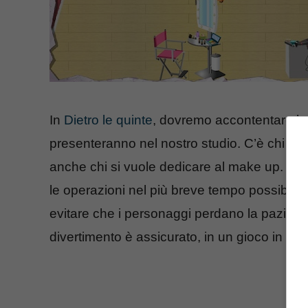
In
Dietro le quinte
, dovremo accontentare le 
presenteranno nel nostro studio. C’è chi vo
anche chi si vuole dedicare al make up. per
le operazioni nel più breve tempo possibile
evitare che i personaggi perdano la pazienz
divertimento è assicurato, in un gioco in cui 