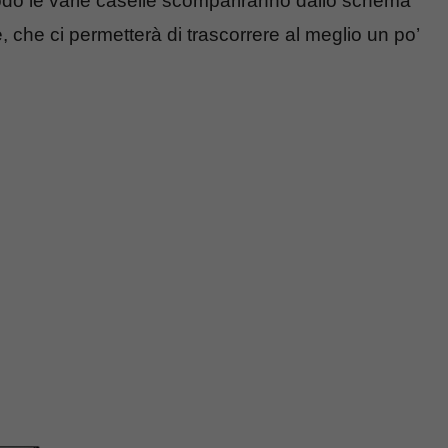
modo le varie caselle scompariranno dallo schema
, che ci permetterà di trascorrere al meglio un po’