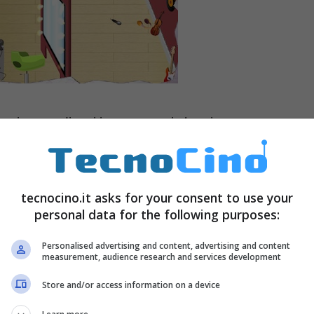
esigenze di tutti i personaggi che si
rrà prendere semplicemente un caffè, ma c’è
 questo motivo dovremo cercare di effettuare tutte
, cercando di accontentare tutti. Dovremo anche
tecnocino.it asks for your consent to use your
personal data for the following purposes:
a e decidano di andare via. Insomma, il
ciò che conta è la velocità.
Personalised advertising and content, advertising and content
measurement, audience research and services development
Store and/or access information on a device