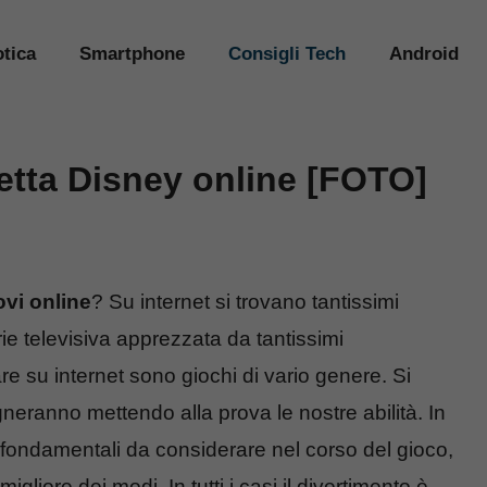
tica
Smartphone
Consigli Tech
Android
oletta Disney online [FOTO]
ovi
online
? Su internet si trovano tantissimi
rie televisiva apprezzata da tantissimi
re su internet sono giochi di vario genere. Si
egneranno mettendo alla prova le nostre abilità. In
i fondamentali da considerare nel corso del gioco,
gliore dei modi. In tutti i casi il divertimento è