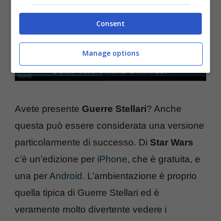
Consent
Manage options
Avete presente
Guerre Stellari
? Anche
questa può essere considerata una versione
particolarmente di successo. Di
Star Wars
c’è un’edizione per
iPhone
, che è gratuita, e
una per
Android
. L’ambientazione è proprio
quella tipica di Guerre Stellari ed è
veramente molto divertente vedere i