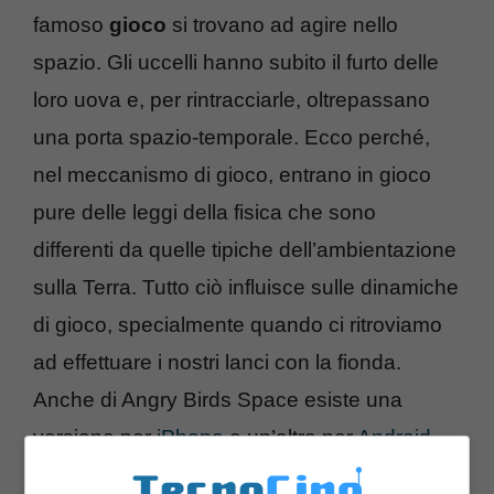
famoso
gioco
si trovano ad agire nello
spazio. Gli uccelli hanno subito il furto delle
loro uova e, per rintracciarle, oltrepassano
una porta spazio-temporale. Ecco perché,
nel meccanismo di gioco, entrano in gioco
pure delle leggi della fisica che sono
differenti da quelle tipiche dell’ambientazione
sulla Terra. Tutto ciò influisce sulle dinamiche
di gioco, specialmente quando ci ritroviamo
ad effettuare i nostri lanci con la fionda.
Anche di Angry Birds Space esiste una
versione per
iPhone
e un’altra per
Android
.