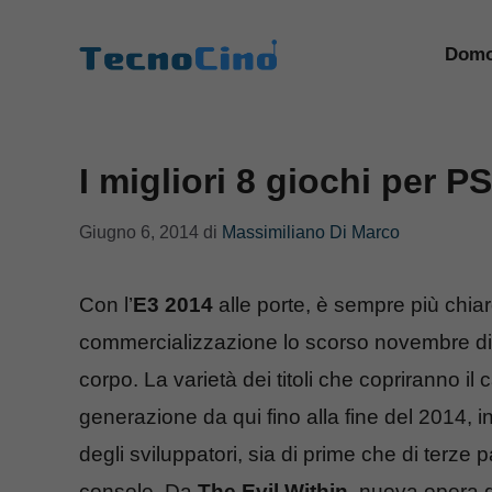
Vai
al
Domo
contenuto
I migliori 8 giochi per P
Giugno 6, 2014
di
Massimiliano Di Marco
Con l’
E3 2014
alle porte, è sempre più chia
commercializzazione lo scorso novembre d
corpo. La varietà dei titoli che copriranno il
generazione da qui fino alla fine del 2014, in
degli sviluppatori, sia di prime che di terz
console. Da
The Evil Within
, nuova opera d