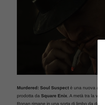
Murdered: Soul Suspect
è una nuova avvent
prodotta da
Square Enix
. A metà tra la vita
Ronan rimane in una sorta di limbo da dove 