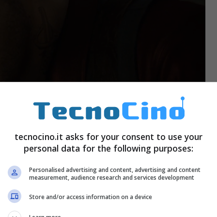
tecnocino.it asks for your consent to use your
personal data for the following purposes:
Personalised advertising and content, advertising and content
measurement, audience research and services development
ura investigativa dai toni thriller alquanto cupi,
Store and/or access information on a device
 e la morte, il detective ed ex detenuto pentito
può indagare sulle ragioni del suo omicidio.