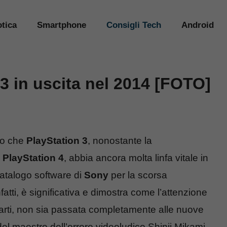
tica
Smartphone
Consigli Tech
Android
S3 in uscita nel 2014 [FOTO]
ro che
PlayStation 3
, nonostante la
i
PlayStation 4
, abbia ancora molta linfa vitale in
 catalogo software di
Sony
per la scorsa
fatti, è significativa e dimostra come l’attenzione
e parti, non sia passata completamente alle nuove
el maestro dell’orrore videoludico Shinji Mikami,