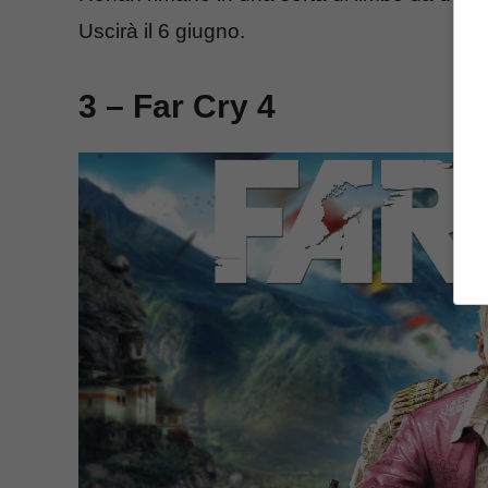
Uscirà il 6 giugno.
3 – Far Cry 4