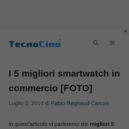
Vai
al
Menu
contenuto
I 5 migliori smartwatch in
commercio [FOTO]
Luglio 2, 2014
di
Fabio Regnaud Carcas
In quest’articolo vi parleremo dei
migliori 5