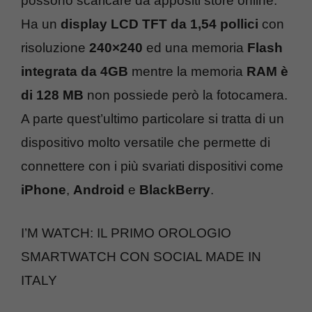
possono scaricare da appositi store online.
Ha un
display LCD TFT da 1,54 pollici
con
risoluzione
240×240
ed una memoria
Flash
integrata da 4GB
mentre la memoria
RAM è
di 128 MB
non possiede però la fotocamera.
A parte quest’ultimo particolare si tratta di un
dispositivo molto versatile che permette di
connettere con i più svariati dispositivi come
iPhone
,
Android
e
BlackBerry
.
I’M WATCH: IL PRIMO OROLOGIO
SMARTWATCH CON SOCIAL MADE IN
ITALY