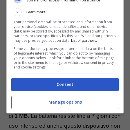
Store and/or access information on a device
Learn more
Your personal data will be processed and information from
your device (cookies, unique identifiers, and other device
data) may be stored by, accessed by and shared with 319
partners, or used specifically by this site. We and our partners
may use precise geolocation data.
List of partners.
Some vendors may process your personal data on the basis
of legitimate interest, which you can object to by managing
your options below. Look for a link at the bottom of this page
or in the site menu to manage or withdraw consent in privacy
Pebble
è uno smartwatch dall’aspetto
and cookie settings.
personalizzabile grazie ai tantissimi
Consent
quadranti disponibili e ulteriori da scaricare.
Ha un microprocessore da
80 Mhz
e una
Manage options
memoria
RAM da 4 MB
mentre lo storage è
di
1 MB
. La batteria resiste fino a 7 giorni con
uso intenso ed anche questo dispositivo non