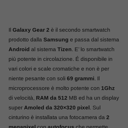
Il
Galaxy Gear 2
è il secondo smartwatch
prodotto dalla
Samsung
e passa dal sistema
Android
al sistema
Tizen
. E’ lo smartwatch
più potente in circolazione. É disponibile in
vari colori e scale cromatiche e non è per
niente pesante con soli
69 grammi
. Il
microprocessore è molto potente con
1Ghz
di velocità,
RAM da 512
MB ed ha un display
super
Amoled da 320×320 pixel
. Sul
cinturino è installata una fotocamera da
2
megapixel
con
autofocus
che permette