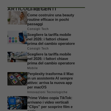
ARTICOLI RECENTI
Consigli Tech
Come costruire una beauty
routine efficace in pochi
passaggi
Consigli Tech
Scegliere la tariffa mobile
nel 2026: i fattori chiave
prima del cambio operatore
Consigli Tech
Scegliere la tariffa mobile
nel 2026: i fattori chiave
prima del cambio operatore
Mobile
Perplexity trasforma il Mac
in un assistente AI sempre
attivo: arriva la nuova app
per macOS
Innovazioni Tecnologiche
Prime Video copia TikTok:
arrivano i video verticali
“Clips” per scoprire film e