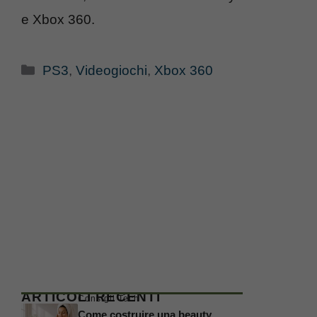
e Xbox 360.
Categorie
PS3
,
Videogiochi
,
Xbox 360
ARTICOLI RECENTI
Consigli Tech
Come costruire una beauty