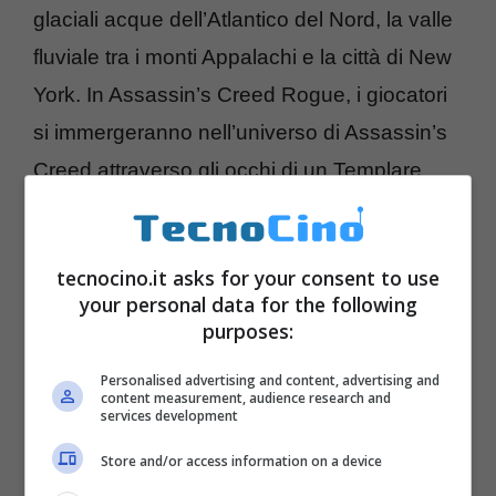
glaciali acque dell’Atlantico del Nord, la valle
fluviale tra i monti Appalachi e la città di New
York. In Assassin’s Creed Rogue, i giocatori
si immergeranno nell’universo di Assassin’s
Creed attraverso gli occhi di un Templare,
vestendo i panni di Shay Patrick Cormac,
che dopo aver tradito la confraternita decide
tecnocino.it asks for your consent to use
di dare la caccia agli Assassini.
your personal data for the following
purposes:
Personalised advertising and content, advertising and
content measurement, audience research and
services development
Store and/or access information on a device