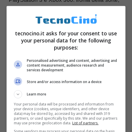
anche la
patch
poi distribuita da Rockstar
Games per risolvere il problema è stata a
sua volta coinvolta da alcuni impedimenti,
tecnocino.it asks for your consent to use
your personal data for the following
che non hanno permesso a tutti i giocatori di
purposes:
installare l’aggiornamento correttivo sulle
console. Come soluzione, la casa di sviluppo
Personalised advertising and content, advertising and
content measurement, audience research and
ha dapprima consigliato di attendere qualche
services development
tempo tra un tentativo e l’altro poiché
Store and/or access information on a device
potevano essere coinvolti problemi regionali
Learn more
ai server.
Your personal data will be processed and information from
your device (cookies, unique identifiers, and other device
data) may be stored by, accessed by and shared with 319
partners, or used specifically by this site. We and our partners
may use precise geolocation data.
List of partners.
Some vendors may process your personal data on the basis