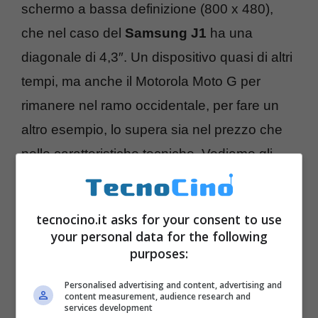
schermo a bassa definizione (800 x 480),
che nel caso del
Samsung J1
ha una
diagonale di 4,3″. Un dispositivo quasi di altri
tempi, ma anche il Motorola Moto G per
rimanere nel ramo occidentale, per fare un
altro esempio, lo supera sia nel prezzo che
nelle caratteristiche tecniche. Vediamo gli
altri componenti hardware: un
processore
Cortex A7 quad-core
da 1,2 GHz, 1 GB di
tecnocino.it asks for your consent to use
RAM, 4 GB di memoria interna espandibile e
your personal data for the following
connettività LTE e il secondo slot per un’altra
purposes:
scheda SIM in alcune versioni. Stando al
Personalised advertising and content, advertising and
content measurement, audience research and
manuale utente russo scoperto sul sito di un
services development