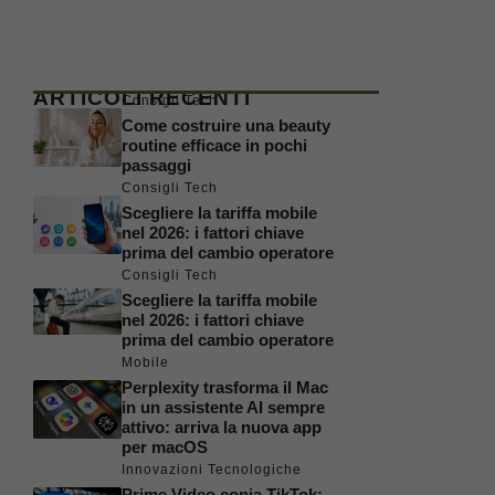
ARTICOLI RECENTI
Consigli Tech
Come costruire una beauty
routine efficace in pochi
passaggi
Consigli Tech
Scegliere la tariffa mobile
nel 2026: i fattori chiave
prima del cambio operatore
Consigli Tech
Scegliere la tariffa mobile
nel 2026: i fattori chiave
prima del cambio operatore
Mobile
Perplexity trasforma il Mac
in un assistente AI sempre
attivo: arriva la nuova app
per macOS
Innovazioni Tecnologiche
Prime Video copia TikTok: