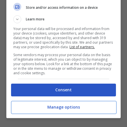
rivenditore russo, che propone il Samsung
Store and/or access information on a device
J1 a
circa 145 euro
(10.990 rubli). Va detto
Learn more
che la valuta della moneta nazionale russo è
Your personal data will be processed and information from
molto volatile nelle ultime settimane, ma in
your device (cookies, unique identifiers, and other device
data) may be stored by, accessed by and shared with 319
generale è certo che il J1 sarà
partners, or used specifically by this site. We and our partners
may use precise geolocation data.
List of partners.
commercializzato nel segmento economico.
Some vendors may process your personal data on the basis
of legitimate interest, which you can object to by managing
your options below. Look for a link at the bottom of this page
or in the site menu to manage or withdraw consent in privacy
and cookie settings.
Consent
Manage options