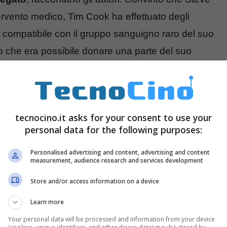
rvento medico, Tim Cook ha effettuato degli
 compatibile con il gruppo sanguigno raro del suo
o che era possibile donare una parte del suo
sa di un trapianto. Negli Stati Uniti, quasi
6000
engono fatti ogni anno e la percentuali di
ender e Rick Tetzeli.
tecnocino.it asks for your consent to use your
personal data for the following purposes:
o Alto di Steve Jobs per annunciargli la buona
lasciato a bocca aperta, non appena ha
Personalised advertising and content, advertising and content
measurement, audience research and services development
k. “
Mi ha detto no. Non ti lascerò mai fare questo,
Store and/or access information on a device
k: “
Qualcuno di egoista non avrebbe mai avuto
Learn more
avvero vicino alla morte a causa della sua malattia
Your personal data will be processed and information from your device
na salute, compatibile e che è pronto a offrirgli il