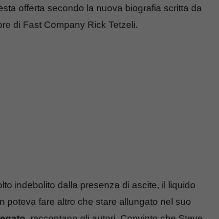
esta offerta secondo la nuova biografia scritta da
tore di Fast Company Rick Tetzeli.
to indebolito dalla presenza di ascite, il liquido
 poteva fare altro che stare allungato nel suo
fegato
, raccontano gli autori. Convinto che Steve