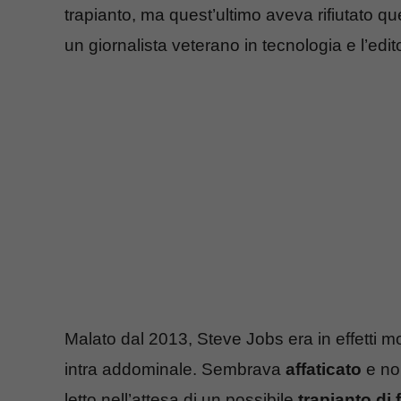
trapianto, ma quest’ultimo aveva rifiutato qu
un giornalista veterano in tecnologia e l’edi
Malato dal 2013, Steve Jobs era in effetti mol
intra addominale. Sembrava
affaticato
e non
letto nell’attesa di un possibile
trapianto di 