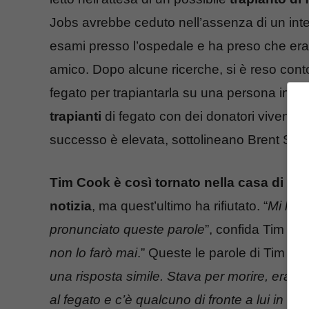
Jobs avrebbe ceduto nell’assenza di un inte
esami presso l’ospedale e ha preso che era
amico. Dopo alcune ricerche, si è reso cont
fegato per trapiantarla su una persona in atte
trapianti
di fegato con dei donatori viventi v
successo è elevata, sottolineano Brent Schl
Tim Cook è così tornato nella casa di Pal
notizia
, ma quest’ultimo ha rifiutato. “
Mi ha 
pronunciato queste parole
”, confida Tim Coo
non lo farò mai
.” Queste le parole di Tim Coo
una risposta simile. Stava per morire, era d
al fegato e c’è qualcuno di fronte a lui in buo