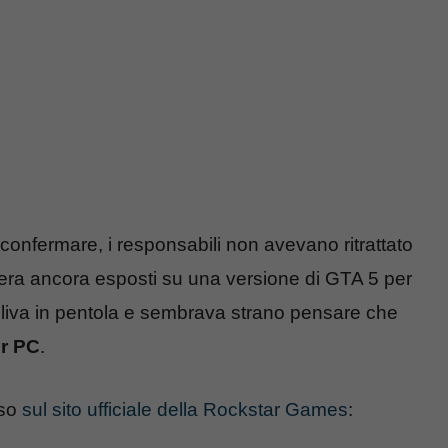
r confermare, i responsabili non avevano ritrattato
 era ancora esposti su una versione di GTA 5 per
lliva in pentola e sembrava strano pensare che
r PC
.
rso
sul sito ufficiale della Rockstar Games
: