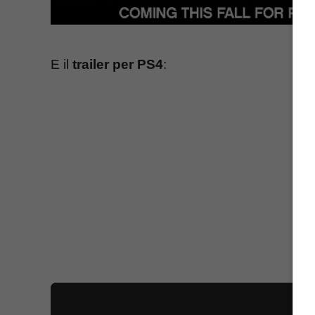
E il
trailer per PS4
: