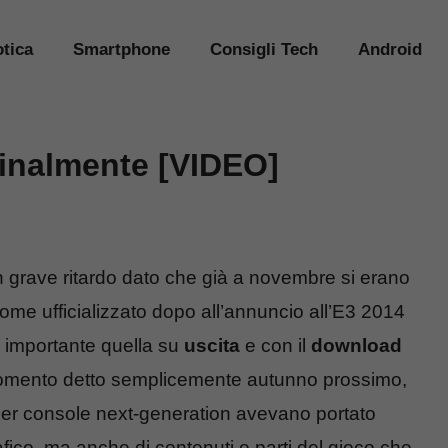
tica
Smartphone
Consigli Tech
Android
finalmente [VIDEO]
 grave ritardo dato che già a novembre si erano
ome ufficializzato dopo all’annuncio all’E3 2014
ù importante quella su
uscita
e con il
download
 momento detto semplicemente autunno prossimo,
i per console next-generation avevano portato
rafico, ma anche di contenuti e parti del gioco che