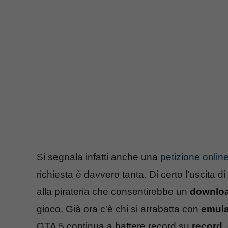
Si segnala infatti anche una
petizione onlin
richiesta è davvero tanta. Di certo l’uscit
alla pirateria che consentirebbe un
downlo
gioco. Già ora c’è chi si arrabatta con
emula
GTA 5 continua a battere record su
record
,