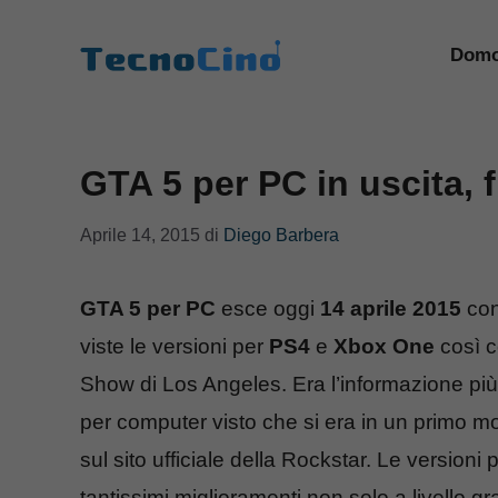
Vai
al
Domo
contenuto
GTA 5 per PC in uscita, 
Aprile 14, 2015
di
Diego Barbera
GTA 5 per PC
esce oggi
14 aprile 2015
con
viste le versioni per
PS4
e
Xbox One
così c
Show di Los Angeles. Era l’informazione pi
per computer visto che si era in un primo
sul sito ufficiale della Rockstar. Le version
tantissimi miglioramenti non solo a livello g