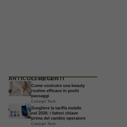
ARTICOLI RECENTI
Consigli Tech
Come costruire una beauty
routine efficace in pochi
passaggi
Consigli Tech
Scegliere la tariffa mobile
nel 2026: i fattori chiave
prima del cambio operatore
Consigli Tech