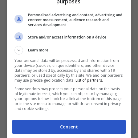
purposes:
Personalised advertising and content, advertising and
Nei prossimi giorni è attesa una nuova
content measurement, audience research and
services development
ondata di messaggi anche su
Facebook
–
dove annovera 43 milioni di fan – per
Store and/or access information on a device
proseguire il discorso alla ricerca della
Learn more
conferma alla
Casa Bianca
. Dieci anni fa
Your personal data will be processed and information from
your device (cookies, unique identifiers, and other device
(ma forse anche meno) si sarebbe riso in
data) may be stored by, accessed by and shared with 319
partners, or used specifically by this site. We and our partners
faccia a un sostenitore del
web
come
may use precise geolocation data.
List of partners.
Some vendors may process your personal data on the basis
strumento di propaganda politica. Oggi è il
of legitimate interest, which you can object to by managing
your options below. Look for a link at the bottom of this page
must non solo per
Obama
e colleghi, ma
or in the site menu to manage or withdraw consent in privacy
and cookie settings.
persino per il candidato sindaco del paese di
500 anime in mezzo alle campagne.
Consent