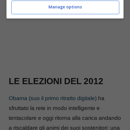
Manage options
LE ELEZIONI DEL 2012
Obama (suo il primo ritratto digitale)
ha
sfruttato la rete in modo intelligente e
tentacolare e oggi ritorna alla carica andando
a riscaldare gli animi dei suoi sostenitori: una