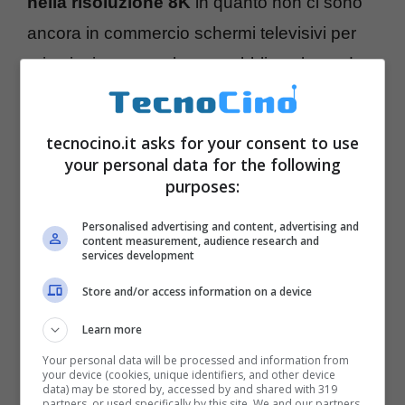
nella risoluzione 8K
in quanto non ci sono
ancora in commercio schermi televisivi per
privati o in nessun luogo pubblico al mondo
che supportino questa tecnologia, NHK
fornirà le riprese ad una parte adeguata dello
tecnocino.it asks for your consent to use
Yankee Stadium, con
schermi 8K
your personal data for the following
purposes:
configurati per la visualizzazione e
l’analisi della partita
.
Personalised advertising and content, advertising and
content measurement, audience research and
services development
Store and/or access information on a device
Learn more
Your personal data will be processed and information from
your device (cookies, unique identifiers, and other device
data) may be stored by, accessed by and shared with 319
partners, or used specifically by this site. We and our partners