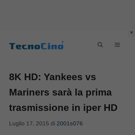
Vai
al
Menu
contenuto
8K HD: Yankees vs
Mariners sarà la prima
trasmissione in iper HD
Luglio 17, 2015
di
2001s076