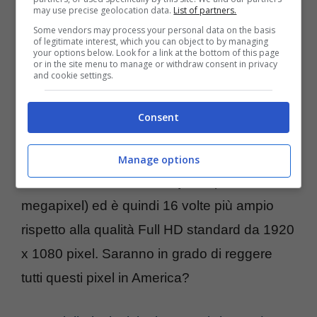
may use precise geolocation data.
List of partners.
Some vendors may process your personal data on the basis
of legitimate interest, which you can object to by managing
your options below. Look for a link at the bottom of this page
or in the site menu to manage or withdraw consent in privacy
and cookie settings.
Come detto poco prima, le riprese in 8K
possono essere composti da svariati e
Consent
diversi pixel specifici, ma vengono
riconosciuti solitamente per la loro
Manage options
risoluzione 7680 x 4320 pixel
(33.18
megapixel) ed è quindi 16 volte più ampio
rispetto alla qualità Full HD standard da 1920
x 1080 pixel. Saranno in grado di reggere
tutti questi pixel in America?