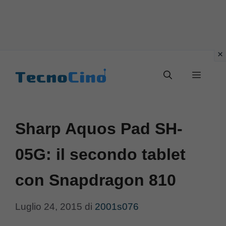
Vai
al
Menu
contenuto
Sharp Aquos Pad SH-
05G: il secondo tablet
con Snapdragon 810
Luglio 24, 2015
di
2001s076