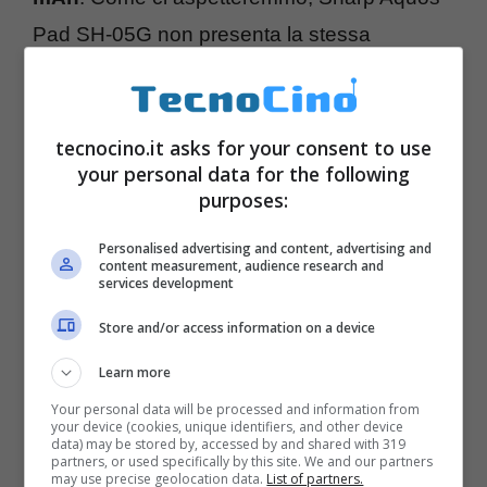
Pad SH-05G non presenta la stessa
fotocamera che troviamo anche su Aquos
ZETA. Tuttavia, troviamo una fotocamera
posteriore molto simile da
8 megapixel
,
tecnocino.it asks for your consent to use
your personal data for the following
mentre sul frontale c’è una webcam da
2.1
purposes:
megapixel
. Il tablet è dotato del sistema
Personalised advertising and content, advertising and
operativo
Android 5.0
.
content measurement, audience research and
services development
Store and/or access information on a device
Learn more
Your personal data will be processed and information from
your device (cookies, unique identifiers, and other device
data) may be stored by, accessed by and shared with 319
partners, or used specifically by this site. We and our partners
may use precise geolocation data.
List of partners.