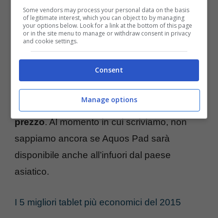
Some vendors may process your personal data on the basis
of legitimate interest, which you can object to by managing
your options below. Look for a link at the bottom of this page
or in the site menu to manage or withdraw consent in privacy
and cookie settings.
Il lancio del nuovo tablet Sharp è già
Consent
avvenuto in Giappone tramite il rivenditore
locale Docomo, sebbene Sharp deve ancora
Manage options
rilasciare le informazioni che riguardano il
prezzo
. Al momento in cui scriviamo, non
sappiamo ancora se Aquos Pad sarà
disponibile anche all’infuori dal paese
asiatico.
I 5 migliori tablet più economici del 2015