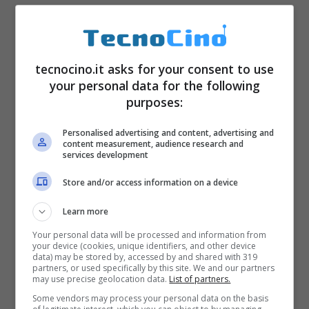
Seleziona, quindi, le immagini e poi nella
parte alta della finestra effettua swipe verso
tecnocino.it asks for your consent to use
destra o sinistra alla ricerca della
your personal data for the following
composizione foto ideale. A questo punto,
purposes:
clicca sul collage realizzato
Personalised advertising and content, advertising and
automaticamente. Nella nuova finestra puoi
content measurement, audience research and
services development
scegliere quali effetti applicare alle singole
Store and/or access information on a device
immagini, sostituirle una ad una, introdurre
l’effetto specchio, capovolgere la foto o
Learn more
inserire i bordi.
Your personal data will be processed and information from
your device (cookies, unique identifiers, and other device
data) may be stored by, accessed by and shared with 319
partners, or used specifically by this site. We and our partners
Instagram Layout:
may use precise geolocation data.
List of partners.
Some vendors may process your personal data on the basis