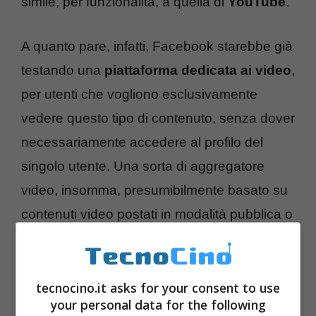
simile, per funzionalità, a quella di
YouTube
.
A quanto pare, infatti, Facebook starebbe già
testando una
piattaforma dedicata ai video
,
per utenti che vogliono esclusivamente
vedere questo tipo di contenuto, senza dover
necessariamente accedere al profilo del
singolo utente. Una sorta di aggregatore
video, insomma, presumibilmente basato su
contenuti video postati in modalità pubblica o
sui video postati dai propri amici su
Facebook (questo meccanismo non è
ancora ben chiaro ma ci sarà tempo per
tecnocino.it asks for your consent to use
your personal data for the following
capirlo meglio).