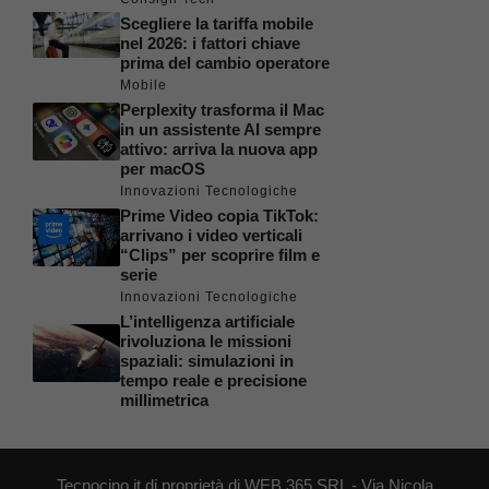
Scegliere la tariffa mobile
nel 2026: i fattori chiave
prima del cambio operatore
Mobile
Perplexity trasforma il Mac
in un assistente AI sempre
attivo: arriva la nuova app
per macOS
Innovazioni Tecnologiche
Prime Video copia TikTok:
arrivano i video verticali
“Clips” per scoprire film e
serie
Innovazioni Tecnologiche
L’intelligenza artificiale
rivoluziona le missioni
spaziali: simulazioni in
tempo reale e precisione
millimetrica
Tecnocino.it di proprietà di WEB 365 SRL - Via Nicola