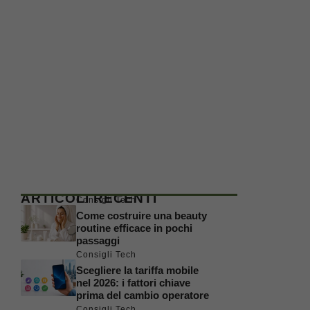
ARTICOLI RECENTI
Consigli Tech
Come costruire una beauty
routine efficace in pochi
passaggi
Consigli Tech
Scegliere la tariffa mobile
nel 2026: i fattori chiave
prima del cambio operatore
Consigli Tech