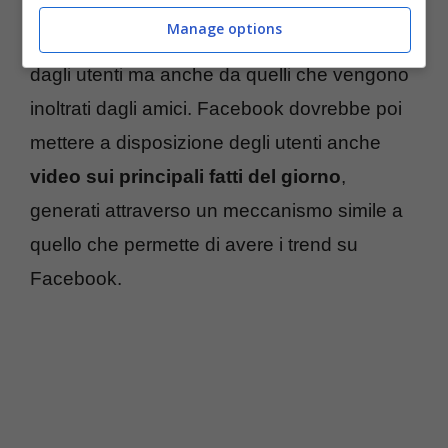
identificata. Si sa soltanto che la piattaforma
Manage options
sarà composta dai video salvati oppure visti
dagli utenti ma anche da quelli che vengono
inoltrati dagli amici. Facebook dovrebbe poi
mettere a disposizione degli utenti anche
video sui principali fatti del giorno
,
generati attraverso un meccanismo simile a
quello che permette di avere i trend su
Facebook.