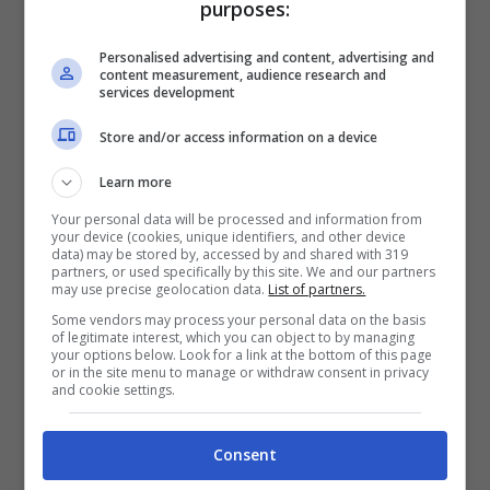
purposes:
Personalised advertising and content, advertising and
content measurement, audience research and
services development
Store and/or access information on a device
Learn more
Your personal data will be processed and information from
your device (cookies, unique identifiers, and other device
data) may be stored by, accessed by and shared with 319
partners, or used specifically by this site. We and our partners
may use precise geolocation data.
List of partners.
Some vendors may process your personal data on the basis
of legitimate interest, which you can object to by managing
Al momento non è ancora stata resa nota
your options below. Look for a link at the bottom of this page
or in the site menu to manage or withdraw consent in privacy
una data per l’introduzione della nuova
and cookie settings.
piattaforma video di Facebook
né la stessa
Consent
ha ancora un nome con cui essere