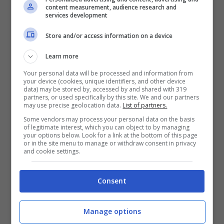
content measurement, audience research and
services development
Store and/or access information on a device
Ecco la
scheda tecnica completa
con lo
Learn more
specchietto:
Your personal data will be processed and information from
your device (cookies, unique identifiers, and other device
data) may be stored by, accessed by and shared with 319
Sistema operativo Windows 10
partners, or used specifically by this site. We and our partners
may use precise geolocation data.
List of partners.
Display HD 16:9 da 4,7 pollici a
Some vendors may process your personal data on the basis
of legitimate interest, which you can object to by managing
risoluzione 1280×720 (315 ppi)
your options below. Look for a link at the bottom of this page
or in the site menu to manage or withdraw consent in privacy
Processore Qualcomm®
and cookie settings.
Snapdragon™ 210 con CPU quad-
core da 1,1 GHz
Consent
Wi-Fi: (2.4 GHz) b/g/n, Bluetooth 4.1
Manage options
LE, GPS