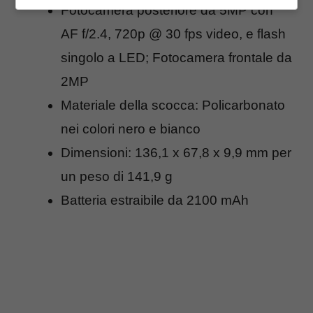
Fotocamera posteriore da 5MP con
AF f/2.4, 720p @ 30 fps video, e flash
singolo a LED; Fotocamera frontale da
2MP
Materiale della scocca: Policarbonato
nei colori nero e bianco
Dimensioni: 136,1 x 67,8 x 9,9 mm per
un peso di 141,9 g
Batteria estraibile da 2100 mAh