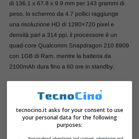
di 136.1 x 67.8 x 9.9 mm per 143 grammi di
peso, lo schermo da 4.7 pollici raggiunge
una risoluzione HD di 1280×720 pixel e
densità pari a 314 ppi, il processore è un
quad-core Qualcomm Snapdragon 210 8909
con 1GB di Ram, mentre la batteria da
2100mAh dura fino a 60 ore in standby.
tecnocino.it asks for your consent to use
your personal data for the following
purposes:
Personalised advertising and content, advertising and