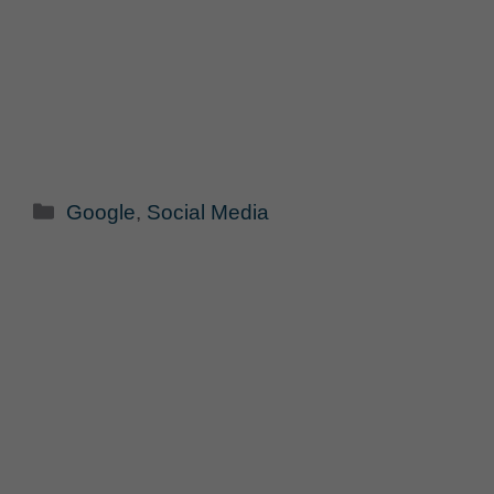
Categorie
Google
,
Social Media