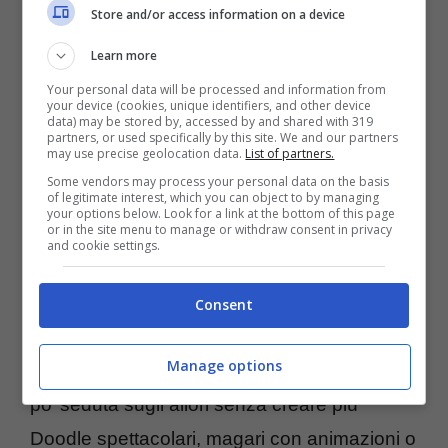
Store and/or access information on a device
praticamente tutto il Sud America e il Centro
Learn more
America. In mezzo, troviamo curiosamente
Your personal data will be processed and information from
anche la Francia, Grecia, Cina, Regno Unito
your device (cookies, unique identifiers, and other device
data) may be stored by, accessed by and shared with 319
e Svizzera.
partners, or used specifically by this site. We and our partners
may use precise geolocation data.
List of partners.
Some vendors may process your personal data on the basis
of legitimate interest, which you can object to by managing
Appassionati di
Google Doodle? Ecco la
your options below. Look for a link at the bottom of this page
or in the site menu to manage or withdraw consent in privacy
nostra categoria con la raccolta completa
di
and cookie settings.
tutti i
loghi personalizzati
di Mountain View
usciti negli ultimi due anni. Qualcuno ha
Consent
recentemente mosso una piccola critica nei
Manage options
confronti di Google che sembra essersi un
po’ seduta sugli allori senza creare più
Doodle spettacolari, magari con animazioni o