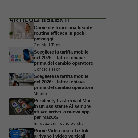
ARTICOLI RECENTI
Consigli Tech
Come costruire una beauty
routine efficace in pochi
passaggi
Consigli Tech
Scegliere la tariffa mobile
nel 2026: i fattori chiave
prima del cambio operatore
Consigli Tech
Scegliere la tariffa mobile
nel 2026: i fattori chiave
prima del cambio operatore
Mobile
Perplexity trasforma il Mac
in un assistente AI sempre
attivo: arriva la nuova app
per macOS
Innovazioni Tecnologiche
Prime Video copia TikTok:
arrivano i video verticali