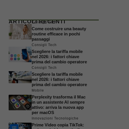
ARTICOLI RECENTI
Consigli Tech
Come costruire una beauty
routine efficace in pochi
passaggi
Consigli Tech
Scegliere la tariffa mobile
nel 2026: i fattori chiave
prima del cambio operatore
Consigli Tech
Scegliere la tariffa mobile
nel 2026: i fattori chiave
prima del cambio operatore
Mobile
Perplexity trasforma il Mac
in un assistente AI sempre
attivo: arriva la nuova app
per macOS
Innovazioni Tecnologiche
Prime Video copia TikTok: