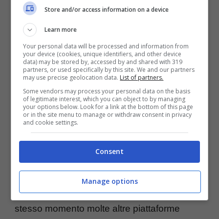
Store and/or access information on a device
disponibile per tutti gli account e sarà
integrata, gradualmente, nei prossimi mesi.
Learn more
Se da un lato molti utenti hanno apprezzato
Your personal data will be processed and information from
your device (cookies, unique identifiers, and other device
questa nuova scelta da parte di Instagram,
data) may be stored by, accessed by and shared with 319
partners, or used specifically by this site. We and our partners
altri si sono lamentati ed hanno sottolineato
may use precise geolocation data.
List of partners.
Some vendors may process your personal data on the basis
l’impossibilità di rimanere con l’ordine
of legitimate interest, which you can object to by managing
your options below. Look for a link at the bottom of this page
cronologico.
or in the site menu to manage or withdraw consent in privacy
and cookie settings.
Nel mondo dei social network, la strada
Consent
verso algoritmi che scelgono i contenuti da
porre in primo piano per gli utenti è stata già
Manage options
tracciata. Prima Facebook, poi Twitter e nello
stesso momento molte altre piattaforme