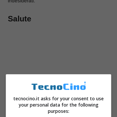
indesiderati.
Salute
tecnocino.it asks for your consent to use
UN nuovo menu per scoprire le app da
your personal data for the following
purposes:
aggiungere al quadro dati viene aggiunto