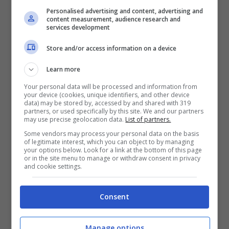
nell’App Salute nelle sezioni Peso,
Personalised advertising and content, advertising and
content measurement, audience research and
Allenamento e Sonno. Questa si fonderà
services development
perfettamente con Apple Watch che, grazie
Store and/or access information on a device
ai suoi sensori, riuscirà a captare meglio i
Learn more
vari cambiamenti nella routine dell’utente.
Your personal data will be processed and information from
your device (cookies, unique identifiers, and other device
data) may be stored by, accessed by and shared with 319
CarPlay
partners, or used specifically by this site. We and our partners
may use precise geolocation data.
List of partners.
Some vendors may process your personal data on the basis
Novità e “Per te” sono le nuove sezioni di
of legitimate interest, which you can object to by managing
your options below. Look for a link at the bottom of this page
or in the site menu to manage or withdraw consent in privacy
Apple Music che andranno ad arricchire Car
and cookie settings.
Play con brani, artisti ed album scelti dagli
esperti di Apple.
Consent
Manage options