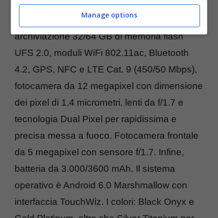
core Exynos 8890 a 2,3 GHz con 4 GB di
Manage options
RAM LPDDR4 a 1.800 MHz, spazio di
archiviazione 32/64 GB di memoria flash
UFS 2.0, moduli WiFi 802.11ac, Bluetooth
4.2, GPS, NFC e LTE Cat. 9 (450/50 Mbps),
fotocamera da 12 megapixel con dimensione
dei pixel di 1,4 micrometri, lenti da f/1.7 e
tecnologia Dual Pixel per rapidissima e
precisa messa a fuoco. Fotocamera frontale
da 5 megapixel con sensore f/1.7. Infine,
batteria da 3.000/3600 mAh. Il sistema
operativo è Android 6.0 Marshmallow con
interfaccia TouchWiz. I colori: Black Onyx e