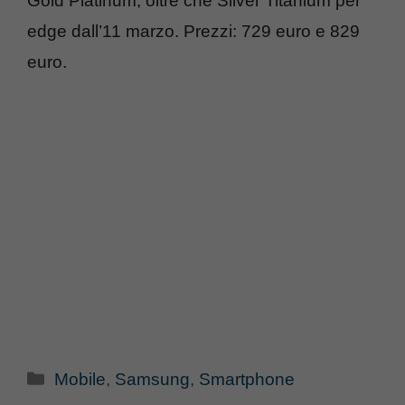
Gold Platinum, oltre che Silver Titanium per
edge dall’11 marzo. Prezzi: 729 euro e 829
euro.
Categorie
Mobile
,
Samsung
,
Smartphone