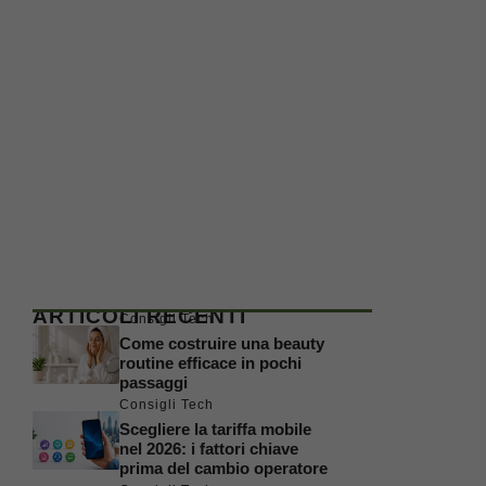
ARTICOLI RECENTI
Consigli Tech
Come costruire una beauty
routine efficace in pochi
passaggi
Consigli Tech
Scegliere la tariffa mobile
nel 2026: i fattori chiave
prima del cambio operatore