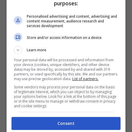
purposes:
display è un Super AMOLED da 5,1 pollici a
risoluzione Quad HD (2560×1440 pixel, 577
Personalised advertising and content, advertising and
content measurement, audience research and
ppi) creato con un processo chiamato 3D
services development
Thermoforming per emulare la forma di una
Store and/or access information on a device
goccia d’acqua per S7 e da 5,5 pollici con
Learn more
risoluzione Quad HD (2560×1440 pixel, 534
Your personal data will be processed and information from
your device (cookies, unique identifiers, and other device
ppi) per S7 Edge. È un po’ più spesso di S7,
data) may be stored by, accessed by and shared with 319
partners, or used specifically by this site. We and our partners
ma c’è una motivazione valida visto che c’è
may use precise geolocation data.
List of partners.
lo slot microSD con ampliamento fino a
Some vendors may process your personal data on the basis
of legitimate interest, which you can object to by managing
200GB e la certificazione IP68 per resistere
your options below. Look for a link at the bottom of this page
or in the site menu to manage or withdraw consent in privacy
sott’acqua fino a un metro per 30 minuti.
and cookie settings.
Consent
La scheda prosegue con un processore octa