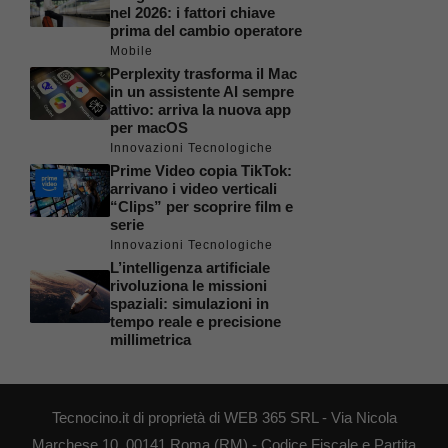
nel 2026: i fattori chiave
prima del cambio operatore
Mobile
Perplexity trasforma il Mac
in un assistente AI sempre
attivo: arriva la nuova app
per macOS
Innovazioni Tecnologiche
Prime Video copia TikTok:
arrivano i video verticali
“Clips” per scoprire film e
serie
Innovazioni Tecnologiche
L’intelligenza artificiale
rivoluziona le missioni
spaziali: simulazioni in
tempo reale e precisione
millimetrica
Tecnocino.it di proprietà di WEB 365 SRL - Via Nicola
Marchese 10, 00141 Roma (RM) - Codice Fiscale e Partita