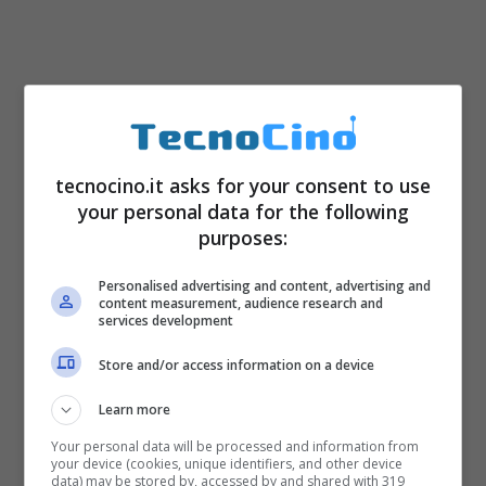
tecnocino.it asks for your consent to use
E la scheda tecnica? Troviamo un
display
your personal data for the following
purposes:
con diagonale da 5 pollici e risoluzione HD
ossia 1280×720 pixel,
processore
Personalised advertising and content, advertising and
content measurement, audience research and
Qualcomm Snapdragon 616 octa-core
services development
accompagnato da 2GB di memoria Ram e
Store and/or access information on a device
16GB di memoria interna espandibile via
Learn more
microSD fino a ulteriori 128GB, il
sistema
Your personal data will be processed and information from
operativo
Android 5.1.1 Lollipop
your device (cookies, unique identifiers, and other device
data) may be stored by, accessed by and shared with 319