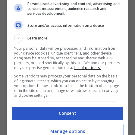
Personalised advertising and content, advertising and
tecnica e uscita
content measurement, audience research and
services development
Settembre 6, 2017
Store and/or access information on a device
Learn more
Your personal data will be processed and information from
your device (cookies, unique identifiers, and other device
data) may be stored by, accessed by and shared with 319
partners, or used specifically by this site. We and our partners
may use precise geolocation data.
List of partners.
Some vendors may process your personal data on the basis
of legitimate interest, which you can object to by managing
your options below. Look for a link at the bottom of this page
or in the site menu to manage or withdraw consent in privacy
and cookie settings.
Consent
Xiaomi Mi Max 2 in uscita nella
colorazione nera opaca
Manage options