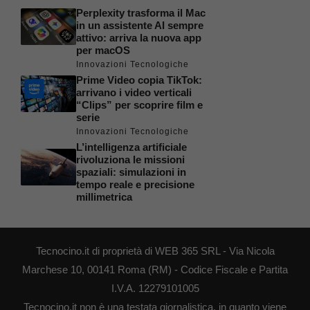
Perplexity trasforma il Mac
in un assistente AI sempre
attivo: arriva la nuova app
per macOS
Innovazioni Tecnologiche
Prime Video copia TikTok:
arrivano i video verticali
“Clips” per scoprire film e
serie
Innovazioni Tecnologiche
L’intelligenza artificiale
rivoluziona le missioni
spaziali: simulazioni in
tempo reale e precisione
millimetrica
Tecnocino.it di proprietà di WEB 365 SRL - Via Nicola
Marchese 10, 00141 Roma (RM) - Codice Fiscale e Partita
I.V.A. 12279101005
Tecnocino.it non è una testata giornalistica, in quanto viene