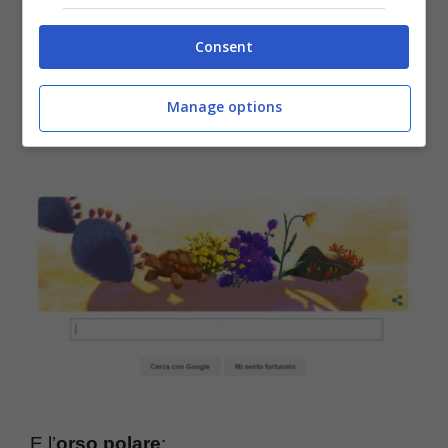
Consent
Manage options
La
tartaruga
:
E l’
orso polare
: