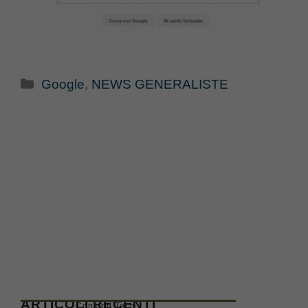
Categorie
Google
,
NEWS GENERALISTE
ARTICOLI RECENTI
Consigli Tech