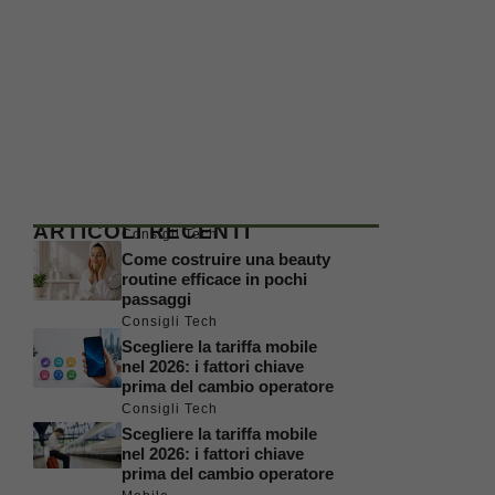
ARTICOLI RECENTI
Consigli Tech
Come costruire una beauty
routine efficace in pochi
passaggi
Consigli Tech
Scegliere la tariffa mobile
nel 2026: i fattori chiave
prima del cambio operatore
Consigli Tech
Scegliere la tariffa mobile
nel 2026: i fattori chiave
prima del cambio operatore