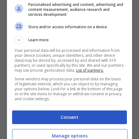
Personalised advertising and content, advertising and
content measurement, audience research and
services development
Quindi, la divisione hardware si occuperà
Store and/or access information on a device
degli smartphone
Nexus
, fino ad oggi
Learn more
realizzati in partnership con OEM,
Your personal data will be processed and information from
your device (cookies, unique identifiers, and other device
Chromecast
, consumer hardware, come
data) may be stored by, accessed by and shared with 319
partners, or used specifically by this site. We and our partners
Chromebook
e
Pixel C
,
ATAP
e
Glass
.
may use precise geolocation data.
List of partners.
Analizzando più in dettaglio, scopriamo che i
Some vendors may process your personal data on the basis
of legitimate interest, which you can object to by managing
your options below. Look for a link at the bottom of this page
progetti ATAP, come lo smartphone modulare
or in the site menu to manage or withdraw consent in privacy
and cookie settings.
Project Ara, e i Google Glass sono dei
progetti che la divisione hardware si ritroverà
Consent
a sviluppare e innovare.
Manage options