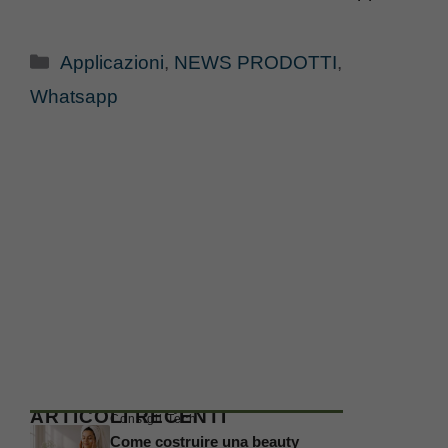
Categorie
Applicazioni
,
NEWS PRODOTTI
,
Whatsapp
ARTICOLI RECENTI
Consigli Tech
Come costruire una beauty