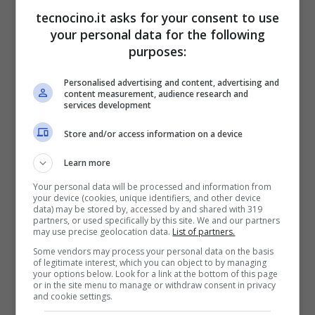
tecnocino.it asks for your consent to use
your personal data for the following
purposes:
Personalised advertising and content, advertising and
content measurement, audience research and
services development
Store and/or access information on a device
Learn more
Your personal data will be processed and information from
your device (cookies, unique identifiers, and other device
data) may be stored by, accessed by and shared with 319
partners, or used specifically by this site. We and our partners
may use precise geolocation data.
List of partners.
Some vendors may process your personal data on the basis
Per
effettuare una videochiamata su
of legitimate interest, which you can object to by managing
your options below. Look for a link at the bottom of this page
WhatsApp
basterà selezionare il contatto e,
or in the site menu to manage or withdraw consent in privacy
and cookie settings.
nella schermata di chat, premere sull’icona