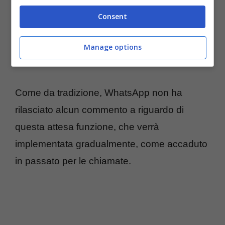
del telefono nella barra posta in alto. A
Consent
questo punto, verranno visualizzate due
opzioni:
chiamata audio
semplice oppure
Manage options
videochiamata
.
Come da tradizione, WhatsApp non ha
rilasciato alcun commento a riguardo di
questa attesa funzione, che verrà
implementata gradualmente, come accaduto
in passato per le chiamate.