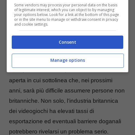
Some vendors may process your personal data on the basis
of legitimate interest, which you can object to by managing
your options below. Look for a link at the bottom of this page
Se da un lato troviamo le principali aziende
or in the site menu to manage or withdraw consent in privacy
and cookie settings.
produttrici di PC, smartphone e tablet,
dall’altro vi è il
settore dei videogiochi
Consent
molto preoccupato per la Brexit
. Il direttore
dell’associazione di categoria del Regno
Manage options
Unito, Richard Wilson, ha scritto una lettera
aperta in cui sottolinea che, nei prossimi
anni, sarà più difficile assumere persone non
britanniche. Non solo, l’industria britannica
dei videogiochi ha elevati tassi di
esportazione ed eventuali barriere doganali
potrebbero rivelarsi un problema serio.