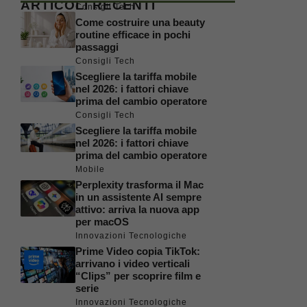
ARTICOLI RECENTI
Consigli Tech
Come costruire una beauty
routine efficace in pochi
passaggi
Consigli Tech
Scegliere la tariffa mobile
nel 2026: i fattori chiave
prima del cambio operatore
Consigli Tech
Scegliere la tariffa mobile
nel 2026: i fattori chiave
prima del cambio operatore
Mobile
Perplexity trasforma il Mac
in un assistente AI sempre
attivo: arriva la nuova app
per macOS
Innovazioni Tecnologiche
Prime Video copia TikTok:
arrivano i video verticali
“Clips” per scoprire film e
serie
Innovazioni Tecnologiche