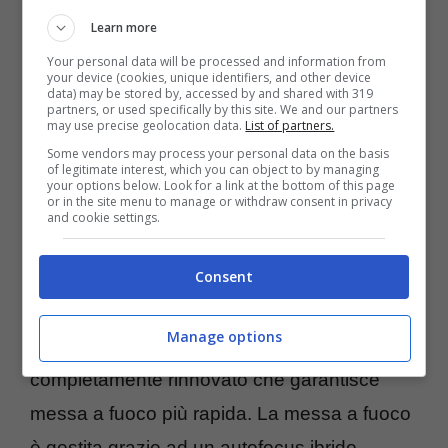
Learn more
Your personal data will be processed and information from
your device (cookies, unique identifiers, and other device
data) may be stored by, accessed by and shared with 319
partners, or used specifically by this site. We and our partners
may use precise geolocation data.
List of partners.
Some vendors may process your personal data on the basis
of legitimate interest, which you can object to by managing
your options below. Look for a link at the bottom of this page
or in the site menu to manage or withdraw consent in privacy
and cookie settings.
Consent
Come su
Meizu Pro 5
, anche Meizu Pro 6
utilizza l’ottima fotocamera
Sony IMX230 da
Manage options
21 megapixel
, ma con sensore laser
completamente rinnovato che garantisce
messa a fuoco più rapida. La messa a fuoco
è gestita grazie ad un autofocus ibrido,