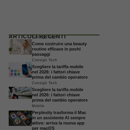
ARTICOLI RECENTI
Consigli Tech
Come costruire una beauty
routine efficace in pochi
passaggi
Consigli Tech
Scegliere la tariffa mobile
nel 2026: i fattori chiave
prima del cambio operatore
Consigli Tech
Scegliere la tariffa mobile
nel 2026: i fattori chiave
prima del cambio operatore
Mobile
Perplexity trasforma il Mac
in un assistente AI sempre
attivo: arriva la nuova app
per macOS