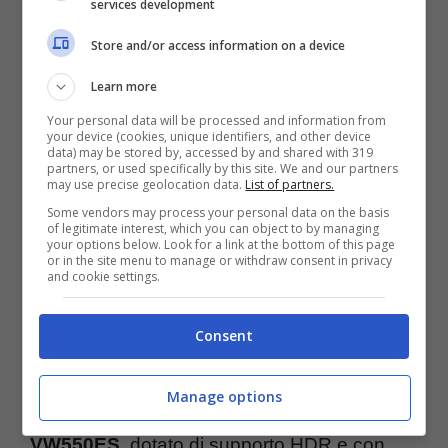
services development
Di fatto, Sony potrebbe allargare la propria
gamma di dispositivi, dopo averne presentati
Store and/or access information on a device
negli scorsi mesi ben 4 della gamma Xperia
Learn more
X, oltre all’entri level Xperia E5.
Your personal data will be processed and information from
your device (cookies, unique identifiers, and other device
data) may be stored by, accessed by and shared with 319
partners, or used specifically by this site. We and our partners
Inoltre, il padiglione di Sony a IFA 2016 sarà
may use precise geolocation data.
List of partners.
ricco anche di
TV
,
fotocamere
,
Some vendors may process your personal data on the basis
of legitimate interest, which you can object to by managing
videocamere
e anche il famoso
PlayStation
your options below. Look for a link at the bottom of this page
or in the site menu to manage or withdraw consent in privacy
VR
. Quest’ultimo è il visore per la realtà
and cookie settings.
virtuale che in fase di preordine è
Consent
letteralmente andato a ruba, seppur con
quantità limitate al lancio. Allo stesso tempo,
Manage options
Sony presenterà anche il
proiettore 4K VPL-
VW550ES
, dotato di supporto HDR e con