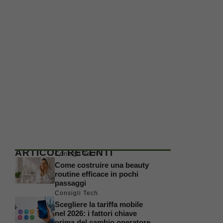
ARTICOLI RECENTI
Consigli Tech
Come costruire una beauty
routine efficace in pochi
passaggi
Consigli Tech
Scegliere la tariffa mobile
nel 2026: i fattori chiave
prima del cambio operatore