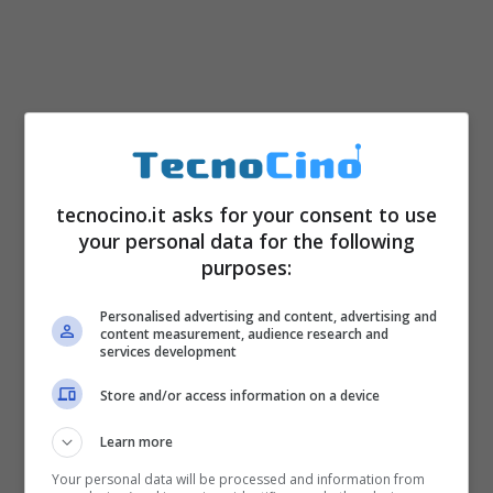
tecnocino.it asks for your consent to use
your personal data for the following
purposes:
Come è possibile comprendere, questa
Personalised advertising and content, advertising and
funzione risulta particolarmente utile, dal
content measurement, audience research and
services development
momento che non sarà più necessario
selezionare il messaggio e copiarlo in più
Store and/or access information on a device
chat per poi tornare indietro. Bensì,
Learn more
WhatsApp
si prenderà cura di tutto il
Your personal data will be processed and information from