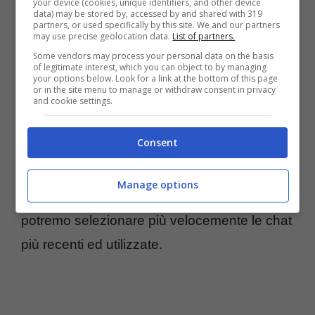
your device (cookies, unique identifiers, and other device
processo, rendendolo più semplice ed
data) may be stored by, accessed by and shared with 319
partners, or used specifically by this site. We and our partners
intuitivo attraverso una semplice pressione
may use precise geolocation data.
List of partners.
prolungata.
Some vendors may process your personal data on the basis
of legitimate interest, which you can object to by managing
your options below. Look for a link at the bottom of this page
or in the site menu to manage or withdraw consent in privacy
L’inoltro dei messaggi a più chat è solamente
and cookie settings.
l’ultima delle più importanti novità del 2016 di
Consent
WhatsApp. Inoltre, nella nuova Beta di
WhatsApp versione 2.16.230 vi è anche il
Manage options
tab “
chat frequenti
“, attraverso il quale
potremo selezionare più velocemente le chat
più recenti ed utilizzate.