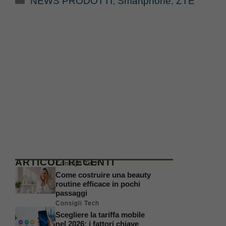
NEWS PRODOTTI
,
Smartphone
,
ZTE
ARTICOLI RECENTI
Consigli Tech
Come costruire una beauty
routine efficace in pochi
passaggi
Consigli Tech
Scegliere la tariffa mobile
nel 2026: i fattori chiave