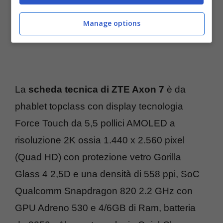
Manage options
La
scheda tecnica di ZTE Axon 7
è da
phablet topclass con display tecnologia
Force Touch da 5,5 pollici AMOLED a
risoluzione 2K ossia 1.440 x 2.560 pixel
(Quad HD) con protezione vetro Gorilla
Glass 4 2,5D e una densità di 558 ppi, SoC
Qualcomm Snapdragon 820 2.2 GHz con
GPU Adreno 530 e 4/6GB di Ram, batteria