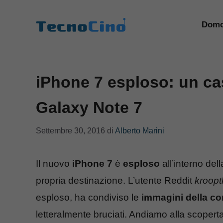
Vai
al
Domo
contenuto
iPhone 7 esploso: un ca
Galaxy Note 7
Settembre 30, 2016
di
Alberto Marini
Il nuovo
iPhone 7
è
esploso
all’interno de
propria destinazione. L’utente Reddit
kroop
esploso, ha condiviso le
immagini della co
letteralmente bruciati. Andiamo alla scope