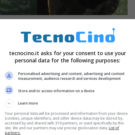
a che sorge spontanea riguarda il fatto che gli
l momento, l’iPhone 7 esploso all’utente di
tà, fra le possibili cause vi potrebbero essere
tecnocino.it asks for your consent to use your
personal data for the following purposes:
l trasporto o altro.
Personalised advertising and content, advertising and content
measurement, audience research and services development
Store and/or access information on a device
Learn more
Your personal data will be processed and information from your device
(cookies, unique identifiers, and other device data) may be stored by,
accessed by and shared with 319 partners, or used specifically by this
site. We and our partners may use precise geolocation data.
List of
partners.