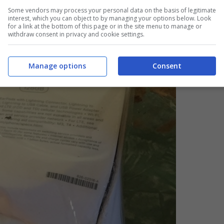
Some vendors may process your personal data on the basis of legitimate
interest, which you can object to by managing your options below. Look
for a link at the bottom of this page or in the site menu to manage or
withdraw consent in privacy and cookie settings.
Manage options
Consent