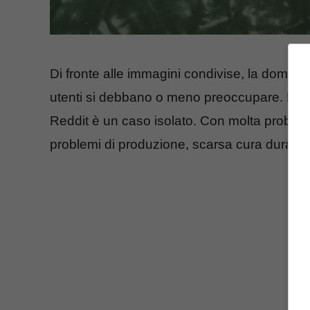
Di fronte alle immagini condivise, la domand
utenti si debbano o meno preoccupare. Per i
Reddit è un caso isolato. Con molta probabili
problemi di produzione, scarsa cura durante i